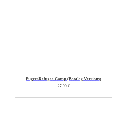
Fugees
Refugee Camp (Bootleg Versions)
27,90
€