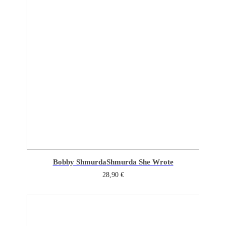
Bobby Shmurda
Shmurda She Wrote
28,90
€