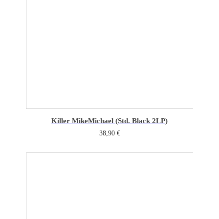
Killer Mike
Michael (Std. Black 2LP)
38,90
€