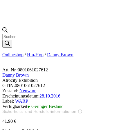
Products
search
Onlineshop
/
Hip-Hop
/
Danny Brown
Art. Nr.:
0801061027612
Danny Brown
Atrocity Exhibition
GTIN:
0801061027612
Zustand:
Neuware
Erscheinungsdatum:
28.10.2016
Label:
WARP
Verfügbarkeit
● Geringer Bestand
Sicherheits- und Herstellerinformationen
Bilder zur Produktsicherheit
41,90
€