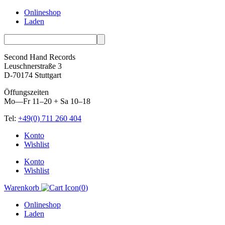
Onlineshop
Laden
Second Hand Records
Leuschnerstraße 3
D-70174 Stuttgart
Öffungszeiten
Mo—Fr 11–20 + Sa 10–18
Tel:
+49(0) 711 260 404
Skip
Konto
to
Wishlist
content
Konto
Wishlist
Warenkorb
(
0
)
Onlineshop
Laden