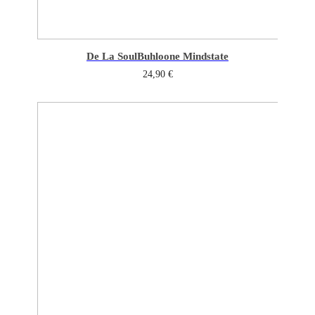
De La Soul
Buhloone Mindstate
24,90
€