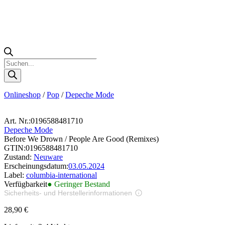
Products
search
Onlineshop
/
Pop
/
Depeche Mode
Art. Nr.:
0196588481710
Depeche Mode
Before We Drown / People Are Good (Remixes)
GTIN:
0196588481710
Zustand:
Neuware
Erscheinungsdatum:
03.05.2024
Label:
columbia-international
Verfügbarkeit
● Geringer Bestand
Sicherheits- und Herstellerinformationen
Bilder zur Produktsicherheit
28,90
€