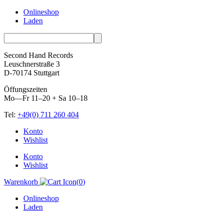
Onlineshop
Laden
Second Hand Records
Leuschnerstraße 3
D-70174 Stuttgart
Öffungszeiten
Mo—Fr 11–20 + Sa 10–18
Tel:
+49(0) 711 260 404
Skip
Konto
to
Wishlist
content
Konto
Wishlist
Warenkorb
(
0
)
Onlineshop
Laden