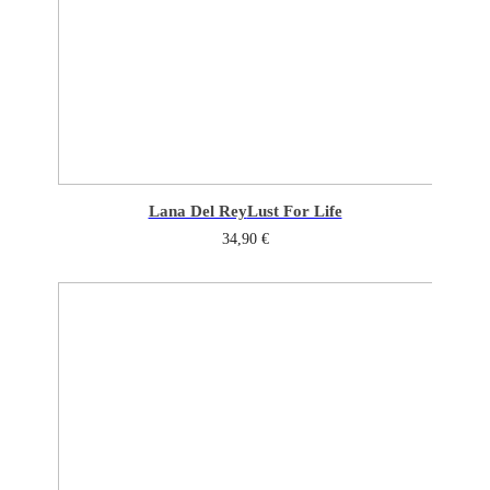
Lana Del Rey
Lust For Life
34,90
€