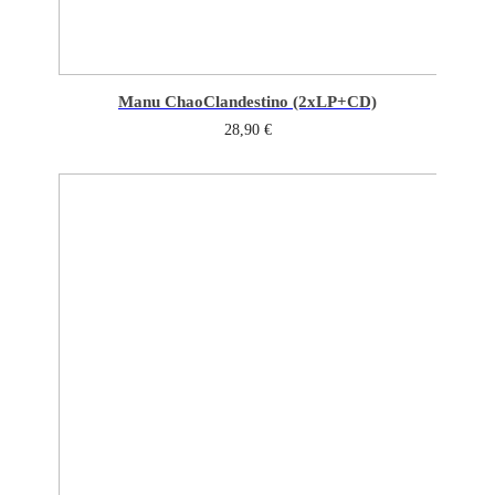
Manu Chao
Clandestino (2xLP+CD)
28,90
€