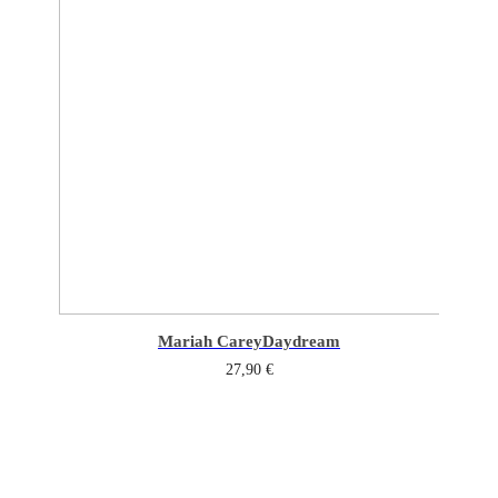
Mariah Carey
Daydream
27,90
€