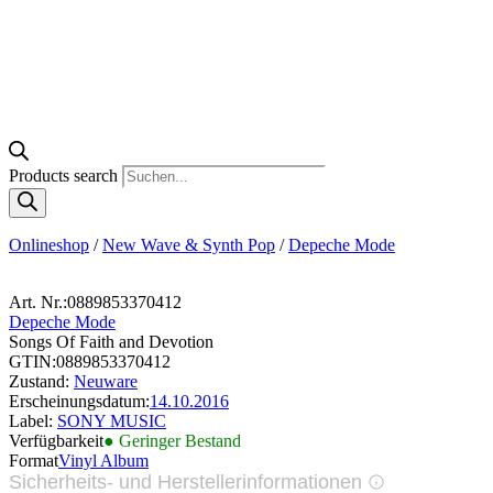
Products search
Onlineshop
/
New Wave & Synth Pop
/
Depeche Mode
Art. Nr.:
0889853370412
Depeche Mode
Songs Of Faith and Devotion
GTIN:
0889853370412
Zustand:
Neuware
Erscheinungsdatum:
14.10.2016
Label:
SONY MUSIC
Verfügbarkeit
● Geringer Bestand
Format
Vinyl Album
Sicherheits- und Herstellerinformationen