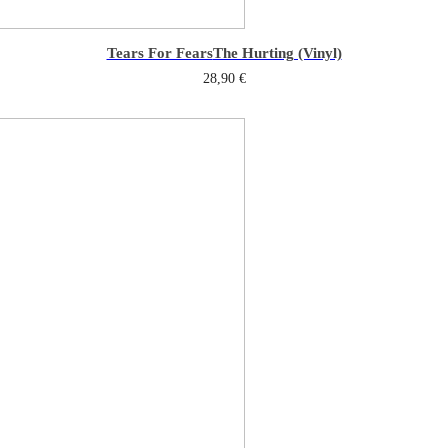
Tears For Fears
The Hurting (Vinyl)
28,90
€