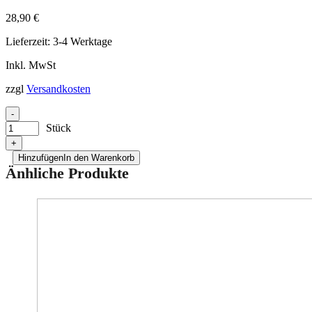
Bilder zur Produktsicherheit
28,90
€
Lieferzeit:
3-4 Werktage
Inkl. MwSt
zzgl
Versandkosten
-
Stück
+
Hinzufügen
In den Warenkorb
Änhliche Produkte