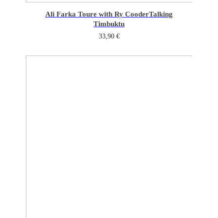
Ali Farka Toure with Ry Cooder
Talking
Timbuktu
33,90
€