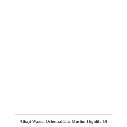
Alhaji Waziri Oshomah
The Muslim Highlife Of