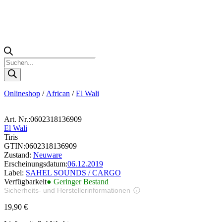
Products
search
Onlineshop
/
African
/
El Wali
Art. Nr.:
0602318136909
El Wali
Tiris
GTIN:
0602318136909
Zustand:
Neuware
Erscheinungsdatum:
06.12.2019
Label:
SAHEL SOUNDS / CARGO
Verfügbarkeit
● Geringer Bestand
Sicherheits- und Herstellerinformationen
Bilder zur Produktsicherheit
19,90
€