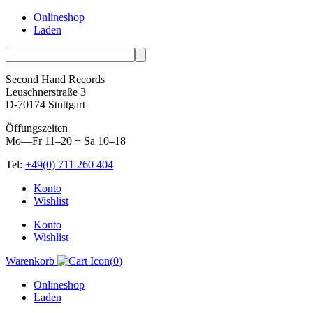
Onlineshop
Laden
Second Hand Records
Leuschnerstraße 3
D-70174 Stuttgart
Öffungszeiten
Mo—Fr 11–20 + Sa 10–18
Tel:
+49(0) 711 260 404
Skip
Konto
to
Wishlist
content
Konto
Wishlist
Warenkorb
(
0
)
Onlineshop
Laden