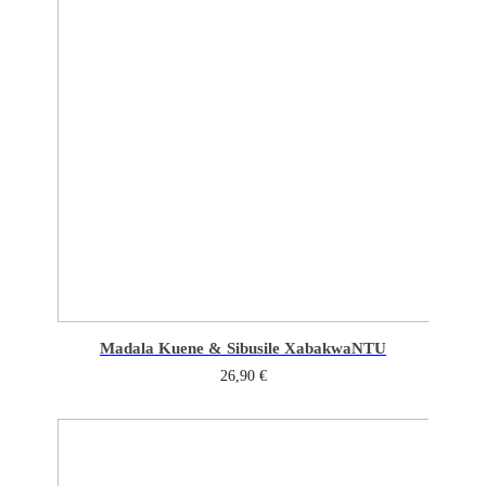
Madala Kuene & Sibusile Xaba
kwaNTU
26,90
€