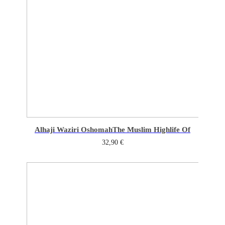
Alhaji Waziri Oshomah
The Muslim Highlife Of
32,90
€