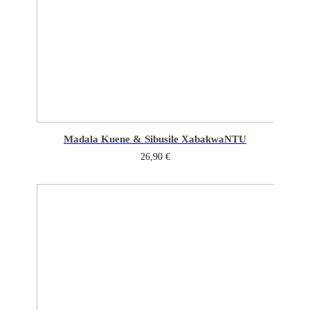
Madala Kuene & Sibusile Xaba
kwaNTU
26,90
€