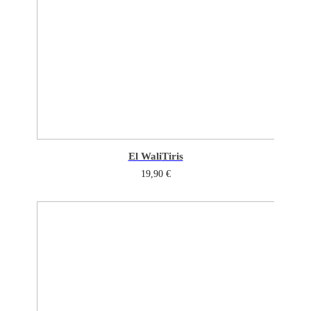
El Wali
Tiris
19,90
€