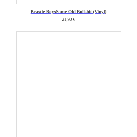
Beastie Boys
Some Old Bullshit (Vinyl)
21,90
€