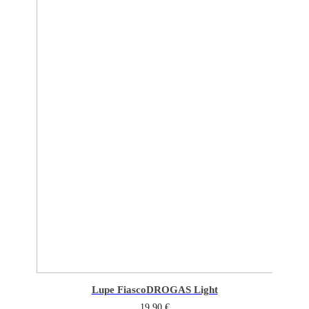
Lupe Fiasco
DROGAS Light
19,90
€