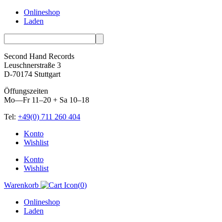
Onlineshop
Laden
Second Hand Records
Leuschnerstraße 3
D-70174 Stuttgart
Öffungszeiten
Mo—Fr 11–20 + Sa 10–18
Tel:
+49(0) 711 260 404
Skip
Konto
to
Wishlist
content
Konto
Wishlist
Warenkorb
(
0
)
Onlineshop
Laden