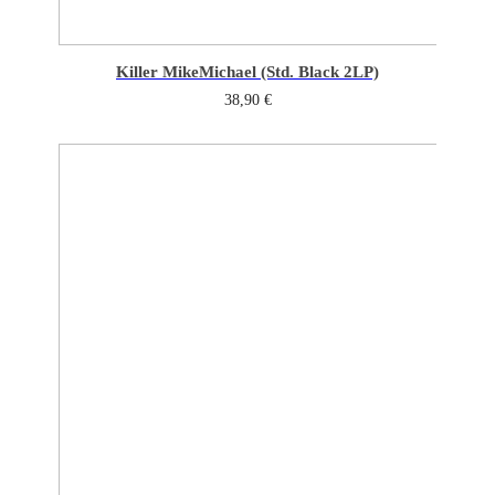
Killer Mike
Michael (Std. Black 2LP)
38,90
€