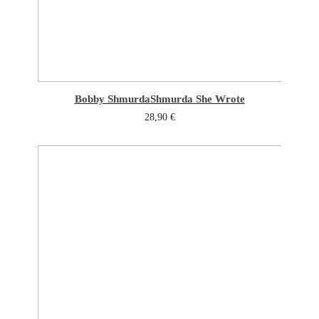
Bobby Shmurda
Shmurda She Wrote
28,90
€