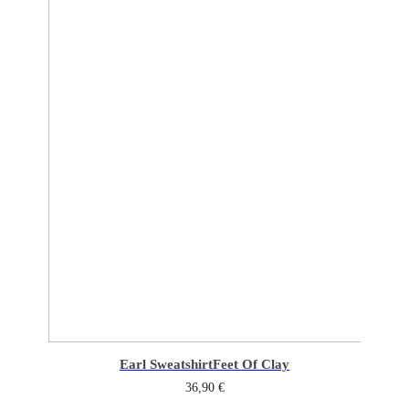
Earl Sweatshirt
Feet Of Clay
36,90
€