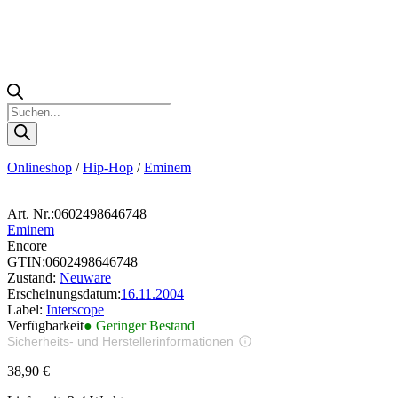
Products
search
Onlineshop
/
Hip-Hop
/
Eminem
Art. Nr.:
0602498646748
Eminem
Encore
GTIN:
0602498646748
Zustand:
Neuware
Erscheinungsdatum:
16.11.2004
Label:
Interscope
Verfügbarkeit
● Geringer Bestand
Sicherheits- und Herstellerinformationen
Bilder zur Produktsicherheit
38,90
€