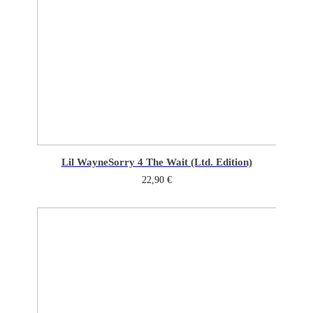
Lil Wayne
Sorry 4 The Wait (Ltd. Edition)
22,90
€