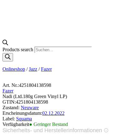
Products search
Onlineshop
/
Jazz
/
Fazer
Art. Nr.:
4251804138598
Fazer
Nadi (Ltd.180g Green Vinyl LP)
GTIN:
4251804138598
Zustand:
Neuware
Erscheinungsdatum:
02.12.2022
Label:
Squama
Verfügbarkeit
● Geringer Bestand
Sicherheits- und Herstellerinformationen
Bilder zur Produktsicherheit