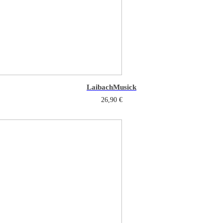
Laibach
Musick
26,90
€