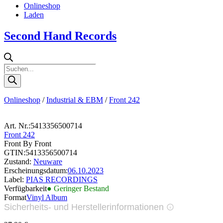
Onlineshop
Laden
Second Hand Records
Products
search
Onlineshop
/
Industrial & EBM
/
Front 242
Art. Nr.:
5413356500714
Front 242
Front By Front
GTIN:
5413356500714
Zustand:
Neuware
Erscheinungsdatum:
06.10.2023
Label:
PIAS RECORDINGS
Verfügbarkeit
● Geringer Bestand
Format
Vinyl Album
Sicherheits- und Herstellerinformationen
Bilder zur Produktsicherheit