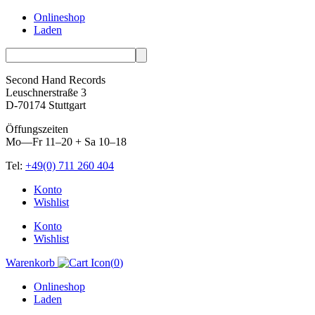
Onlineshop
Laden
Second Hand Records
Leuschnerstraße 3
D-70174 Stuttgart
Öffungszeiten
Mo—Fr 11–20 + Sa 10–18
Tel:
+49(0) 711 260 404
Skip
Konto
to
Wishlist
content
Konto
Wishlist
Warenkorb
(
0
)
Onlineshop
Laden