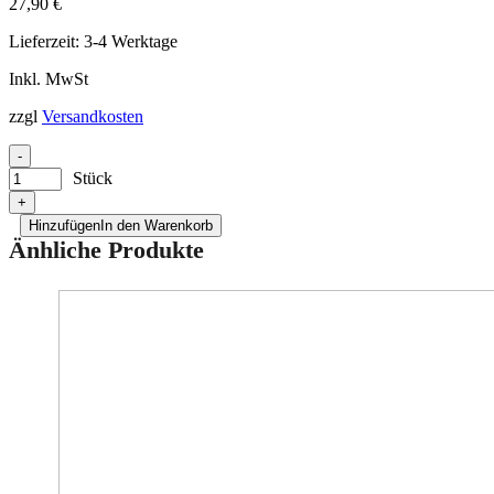
27,90
€
Lieferzeit:
3-4 Werktage
Inkl. MwSt
zzgl
Versandkosten
-
Stück
+
Hinzufügen
In den Warenkorb
Änhliche Produkte