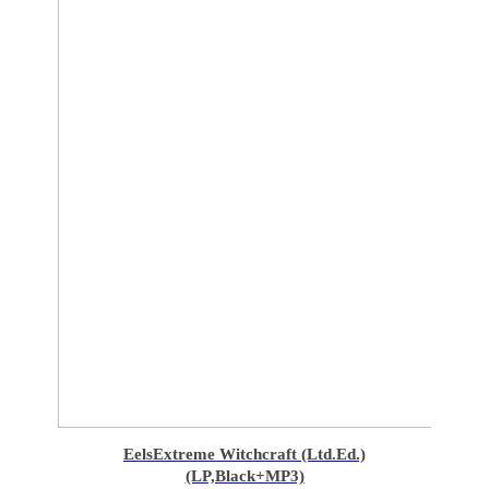
Eels
Extreme Witchcraft (Ltd.Ed.)
(LP,Black+MP3)