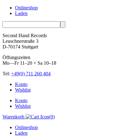
Onlineshop
Laden
Second Hand Records
Leuschnerstraße 3
D-70174 Stuttgart
Öffungszeiten
Mo—Fr 11–20 + Sa 10–18
Tel:
+49(0) 711 260 404
Skip
Konto
to
Wishlist
content
Konto
Wishlist
Warenkorb
(
0
)
Onlineshop
Laden