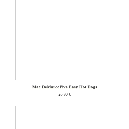
Mac DeMarco
Five Easy Hot Dogs
26,90
€