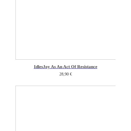
Idles
Joy As An Act Of Resistance
28,90
€