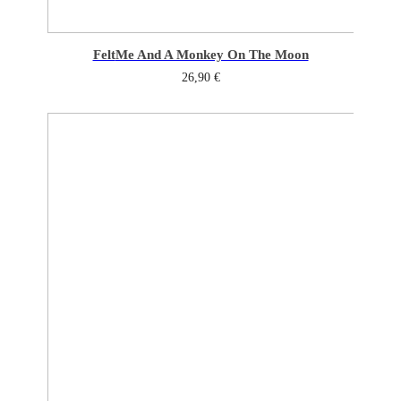
Felt
Me And A Monkey On The Moon
26,90
€