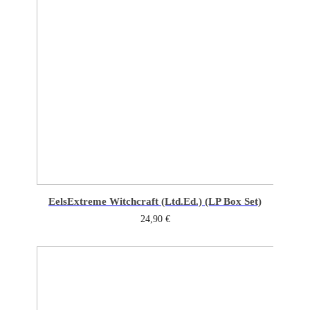
Eels
Extreme Witchcraft (Ltd.Ed.) (LP Box Set)
24,90
€