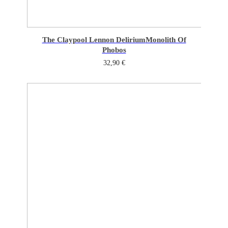
The Claypool Lennon Delirium
Monolith Of
Phobos
32,90
€