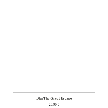
Blur
The Great Escape
28,90
€