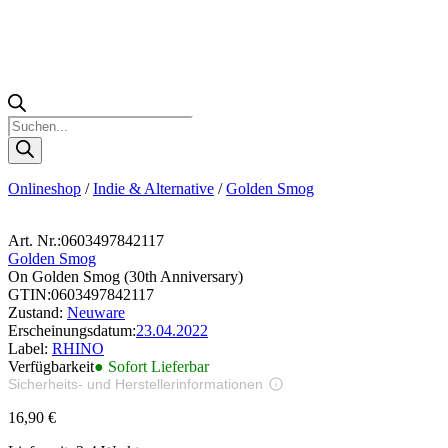
Products
search
Onlineshop
/
Indie & Alternative
/
Golden Smog
Art. Nr.:
0603497842117
Golden Smog
On Golden Smog (30th Anniversary)
GTIN:
0603497842117
Zustand:
Neuware
Erscheinungsdatum:
23.04.2022
Label:
RHINO
Verfügbarkeit
● Sofort Lieferbar
Sicherheits- und Herstellerinformationen
Bilder zur Produktsicherheit
16,90
€