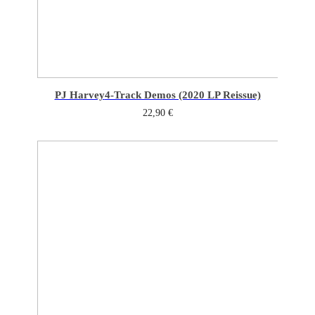
PJ Harvey
4-Track Demos (2020 LP Reissue)
22,90
€