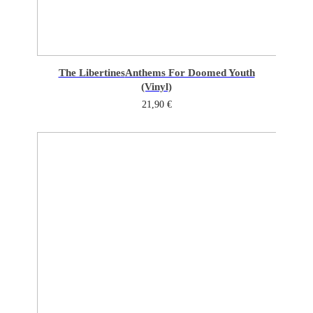
The Libertines
Anthems For Doomed Youth
(Vinyl)
21,90
€