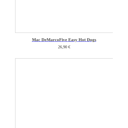
Mac DeMarco
Five Easy Hot Dogs
26,90
€