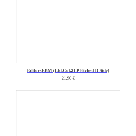
Editors
EBM (Ltd.Col.2LP Etched D Side)
21,90
€