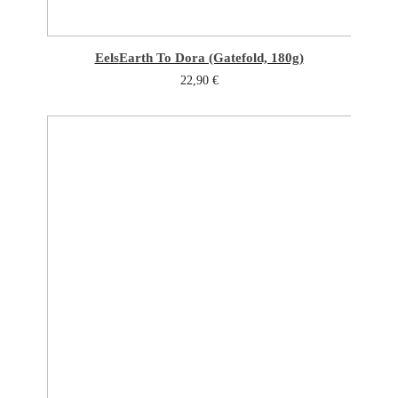
Eels
Earth To Dora (Gatefold, 180g)
22,90
€