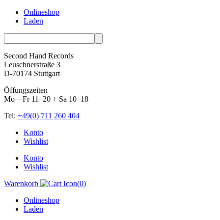
Onlineshop
Laden
Second Hand Records
Leuschnerstraße 3
D-70174 Stuttgart
Öffungszeiten
Mo—Fr 11–20 + Sa 10–18
Tel:
+49(0) 711 260 404
Skip
Konto
to
Wishlist
content
Konto
Wishlist
Warenkorb
(
0
)
Onlineshop
Laden