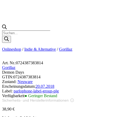
Products
search
Onlineshop
/
Indie & Alternative
/
Gorillaz
Art. Nr.:
0724387383814
Gorillaz
Demon Days
GTIN:
0724387383814
Zustand:
Neuware
Erscheinungsdatum:
20.07.2018
Label:
parlophone-label-group-plg
Verfügbarkeit
● Geringer Bestand
Sicherheits- und Herstellerinformationen
Bilder zur Produktsicherheit
38,90
€