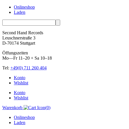
Onlineshop
Laden
Second Hand Records
Leuschnerstraße 3
D-70174 Stuttgart
Öffungszeiten
Mo—Fr 11–20 + Sa 10–18
Tel:
+49(0) 711 260 404
Skip
Konto
to
Wishlist
content
Konto
Wishlist
Warenkorb
(
0
)
Onlineshop
Laden