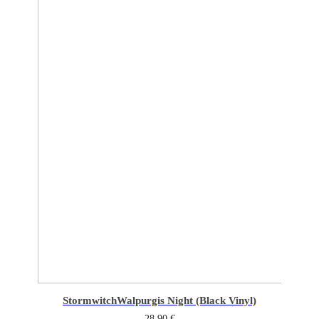
Stormwitch
Walpurgis Night (Black Vinyl)
28,90
€