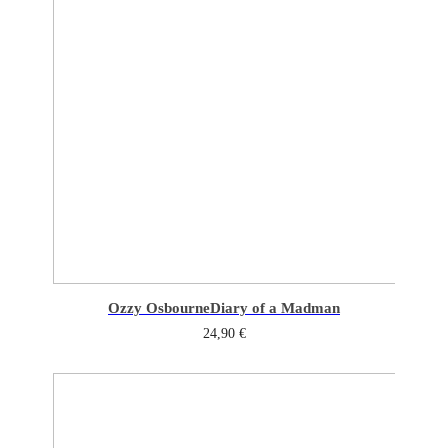
Ozzy Osbourne
Diary of a Madman
24,90
€