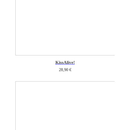
Kiss
Alive!
28,90
€