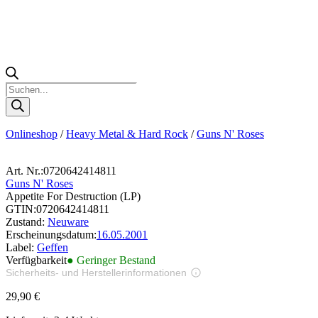
Products
search
Onlineshop
/
Heavy Metal & Hard Rock
/
Guns N' Roses
Art. Nr.:
0720642414811
Guns N' Roses
Appetite For Destruction (LP)
GTIN:
0720642414811
Zustand:
Neuware
Erscheinungsdatum:
16.05.2001
Label:
Geffen
Verfügbarkeit
● Geringer Bestand
Sicherheits- und Herstellerinformationen
Bilder zur Produktsicherheit
29,90
€