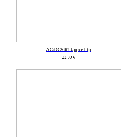
AC/DC
Stiff Upper Lip
22,90
€