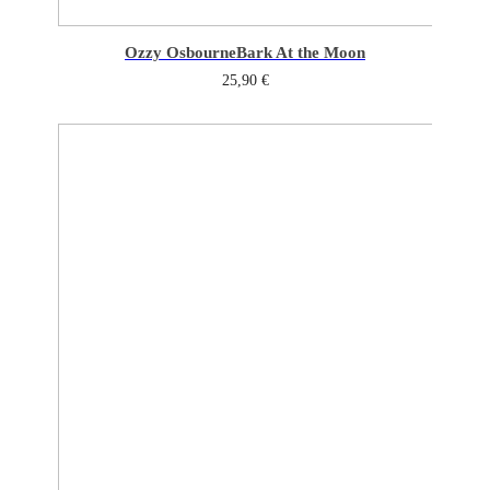
Ozzy Osbourne
Bark At the Moon
25,90
€