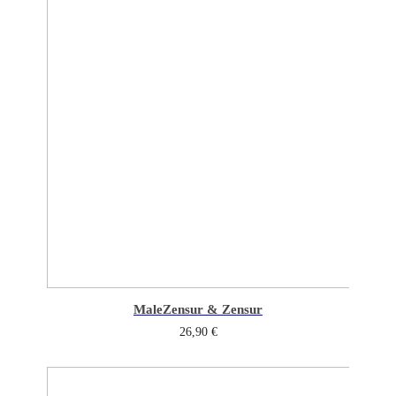
Male
Zensur & Zensur
26,90
€