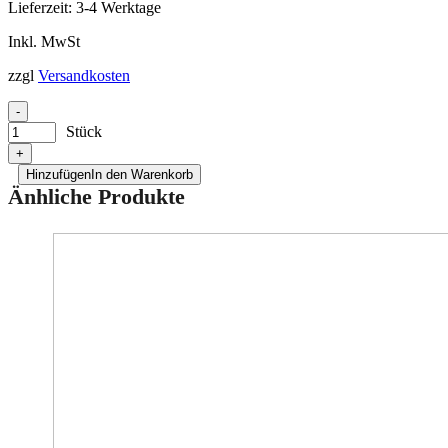
Lieferzeit:
3-4 Werktage
Inkl. MwSt
zzgl
Versandkosten
-
Stück
+
Hinzufügen
In den Warenkorb
Änhliche Produkte