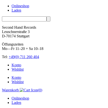
Onlineshop
Laden
Second Hand Records
Leuschnerstraße 3
D-70174 Stuttgart
Öffungszeiten
Mo—Fr 11–20 + Sa 10–18
Tel:
+49(0) 711 260 404
Skip
Konto
to
Wishlist
content
Konto
Wishlist
Warenkorb
(
0
)
Onlineshop
Laden