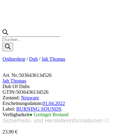
Products
search
Onlineshop
/
Dub
/
Jah Thomas
Art. Nr.:
5036436134526
Jah Thomas
Dub Of Dubs
GTIN:
5036436134526
Zustand:
Neuware
Erscheinungsdatum:
01.04.2022
Label:
BURNING SOUNDS
Verfügbarkeit
● Geringer Bestand
Sicherheits- und Herstellerinformationen
Bilder zur Produktsicherheit
23,90
€