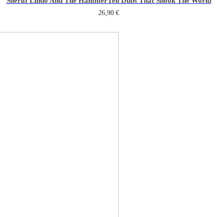
Sheriff Lindo And The Hammer
Ten Dubs That Shook The World
26,90
€