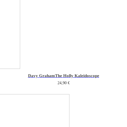
Davy Graham
The Holly Kaleidoscope
24,90
€