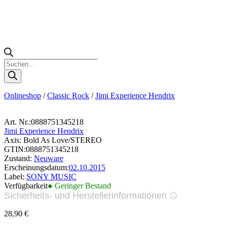
Products
search
Onlineshop
/
Classic Rock
/
Jimi Experience Hendrix
Art. Nr.:
0888751345218
Jimi Experience Hendrix
Axis: Bold As Love/STEREO
GTIN:
0888751345218
Zustand:
Neuware
Erscheinungsdatum:
02.10.2015
Label:
SONY MUSIC
Verfügbarkeit
● Geringer Bestand
Sicherheits- und Herstellerinformationen
Bilder zur Produktsicherheit
28,90
€