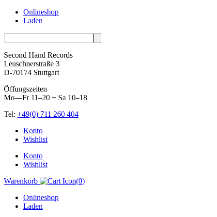
Onlineshop
Laden
Second Hand Records
Leuschnerstraße 3
D-70174 Stuttgart
Öffungszeiten
Mo—Fr 11–20 + Sa 10–18
Tel:
+49(0) 711 260 404
Skip
Konto
to
Wishlist
content
Konto
Wishlist
Warenkorb
(
0
)
Onlineshop
Laden