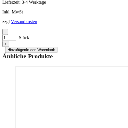
Lieferzeit:
3-4 Werktage
Inkl. MwSt
zzgl
Versandkosten
-
Stück
+
Hinzufügen
In den Warenkorb
Änhliche Produkte