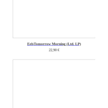
Eels
Tomorrow Morning (Ltd. LP)
22,90
€