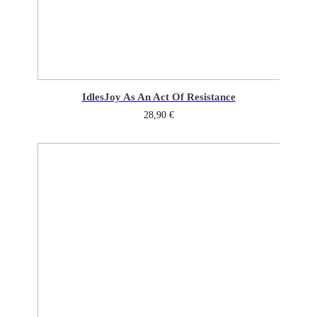
Idles
Joy As An Act Of Resistance
28,90
€