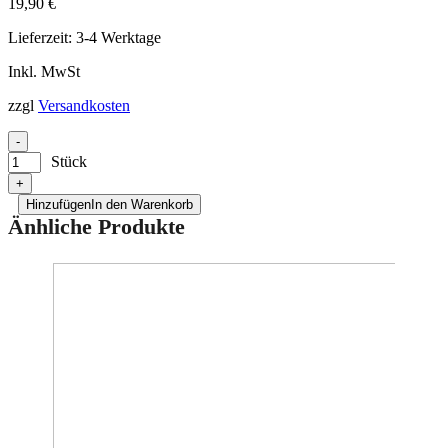
19,90
€
Lieferzeit:
3-4 Werktage
Inkl. MwSt
zzgl
Versandkosten
-
Stück
+
Hinzufügen
In den Warenkorb
Änhliche Produkte