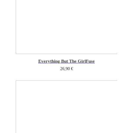
Everything But The Girl
Fuse
26,90
€