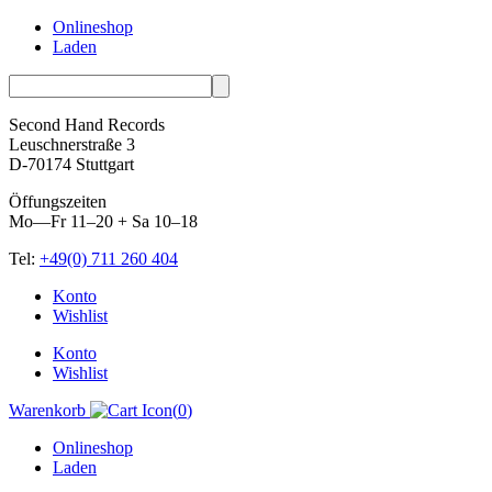
Onlineshop
Laden
Second Hand Records
Leuschnerstraße 3
D-70174 Stuttgart
Öffungszeiten
Mo—Fr 11–20 + Sa 10–18
Tel:
+49(0) 711 260 404
Skip
Konto
to
Wishlist
content
Konto
Wishlist
Warenkorb
(
0
)
Onlineshop
Laden