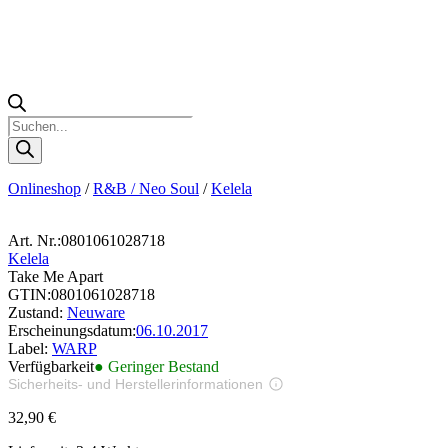
Products
search
Onlineshop
/
R&B / Neo Soul
/
Kelela
Art. Nr.:
0801061028718
Kelela
Take Me Apart
GTIN:
0801061028718
Zustand:
Neuware
Erscheinungsdatum:
06.10.2017
Label:
WARP
Verfügbarkeit
● Geringer Bestand
Sicherheits- und Herstellerinformationen
Bilder zur Produktsicherheit
32,90
€