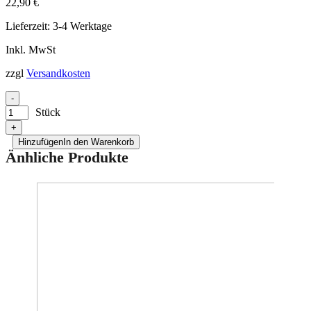
22,90
€
Lieferzeit:
3-4 Werktage
Inkl. MwSt
zzgl
Versandkosten
-
Stück
+
Hinzufügen
In den Warenkorb
Änhliche Produkte