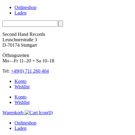
Onlineshop
Laden
Second Hand Records
Leuschnerstraße 3
D-70174 Stuttgart
Öffungszeiten
Mo—Fr 11–20 + Sa 10–18
Tel:
+49(0) 711 260 404
Skip
Konto
to
Wishlist
content
Konto
Wishlist
Warenkorb
(
0
)
Onlineshop
Laden