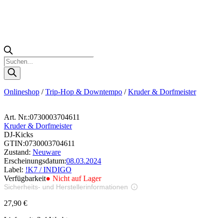
Products
search
Onlineshop
/
Trip-Hop & Downtempo
/
Kruder & Dorfmeister
Art. Nr.:
0730003704611
Kruder & Dorfmeister
DJ-Kicks
GTIN:
0730003704611
Zustand:
Neuware
Erscheinungsdatum:
08.03.2024
Label:
!K7 / INDIGO
Verfügbarkeit
● Nicht auf Lager
Sicherheits- und Herstellerinformationen
Bilder zur Produktsicherheit
27,90
€