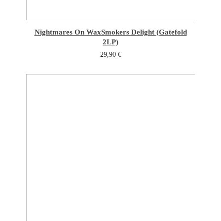
Nightmares On Wax
Smokers Delight (Gatefold
2LP)
29,90
€