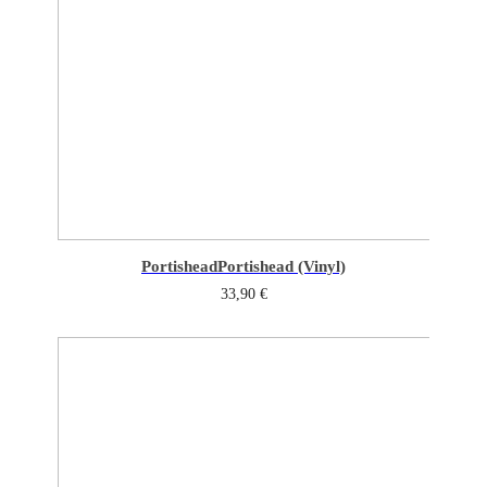
Portishead
Portishead (Vinyl)
33,90
€