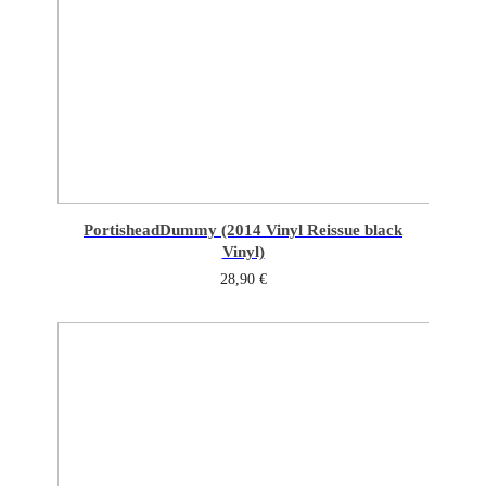
Portishead
Dummy (2014 Vinyl Reissue black
Vinyl)
28,90
€