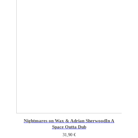
Nightmares on Wax & Adrian Sherwood
In A
Space Outta Dub
31,90
€