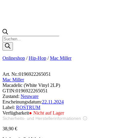
Products
search
Onlineshop
/
Hip-Hop
/
Mac Miller
Art. Nr.:
0196922265051
Mac Miller
Macadelic (White Vinyl 2LP)
GTIN:
0196922265051
Zustand:
Neuware
Erscheinungsdatum:
22.11.2024
Label:
ROSTRUM
Verfügbarkeit
● Nicht auf Lager
Sicherheits- und Herstellerinformationen
Bilder zur Produktsicherheit
38,90
€