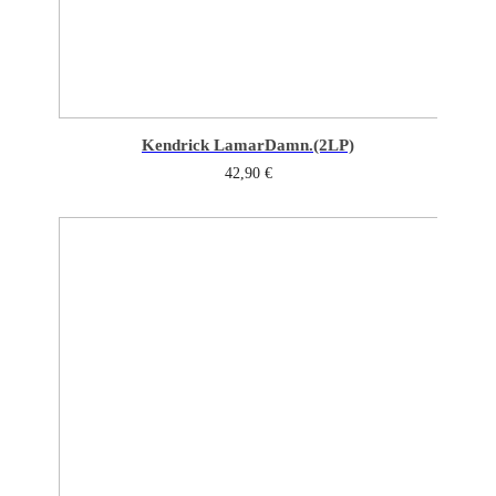
Kendrick Lamar
Damn.(2LP)
42,90
€