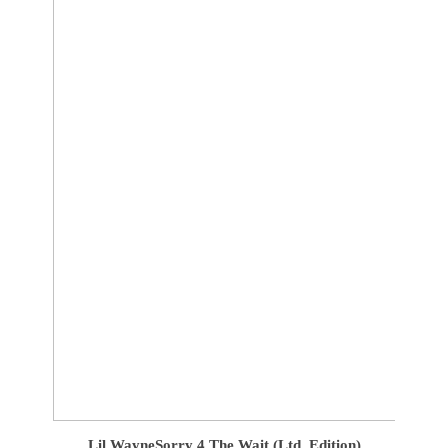
Lil Wayne
Sorry 4 The Wait (Ltd. Edition)