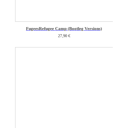
Fugees
Refugee Camp (Bootleg Versions)
27,90
€