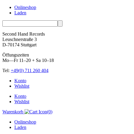
Onlineshop
Laden
Second Hand Records
Leuschnerstraße 3
D-70174 Stuttgart
Öffungszeiten
Mo—Fr 11–20 + Sa 10–18
Tel:
+49(0) 711 260 404
Skip
Konto
to
Wishlist
content
Konto
Wishlist
Warenkorb
(
0
)
Onlineshop
Laden