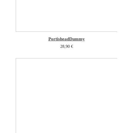
Portishead
Dummy
28,90
€