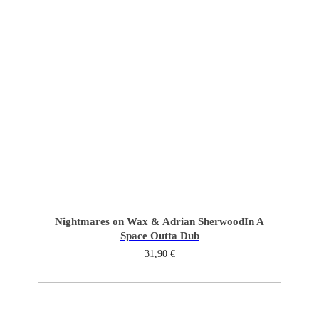
Nightmares on Wax & Adrian Sherwood
In A
Space Outta Dub
31,90
€