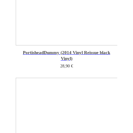
Portishead
Dummy (2014 Vinyl Reissue black
Vinyl)
28,90
€