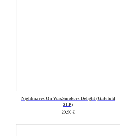
Nightmares On Wax
Smokers Delight (Gatefold
2LP)
29,90
€