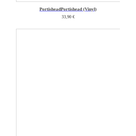
Portishead
Portishead (Vinyl)
33,90
€