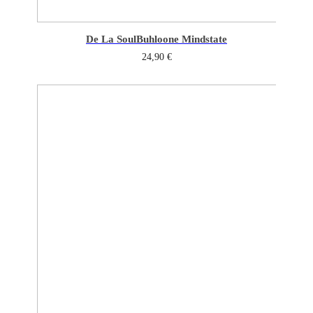
De La Soul
Buhloone Mindstate
24,90
€