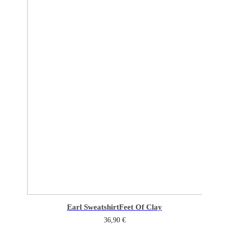
Earl Sweatshirt
Feet Of Clay
36,90
€