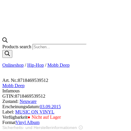
Products search
Onlineshop
/
Hip-Hop
/
Mobb Deep
Art. Nr.:
8718469539512
Mobb Deep
Infamous
GTIN:
8718469539512
Zustand:
Neuware
Erscheinungsdatum:
03.09.2015
Label:
MUSIC ON VINYL
Verfügbarkeit
● Nicht auf Lager
Format
Vinyl Album
Sicherheits- und Herstellerinformationen