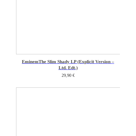
Eminem
The Slim Shady LP (Explicit Version –
Ltd. Edt.)
29,90
€