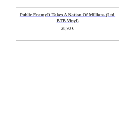
Public Enemy
It Takes A Nation Of Millions (Ltd.
BTB Vinyl)
28,90
€