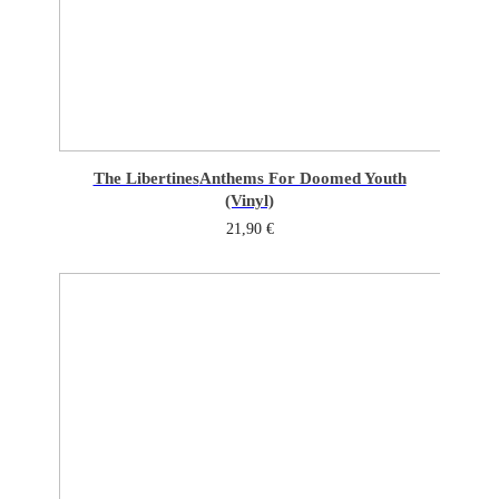
The Libertines
Anthems For Doomed Youth
(Vinyl)
21,90
€