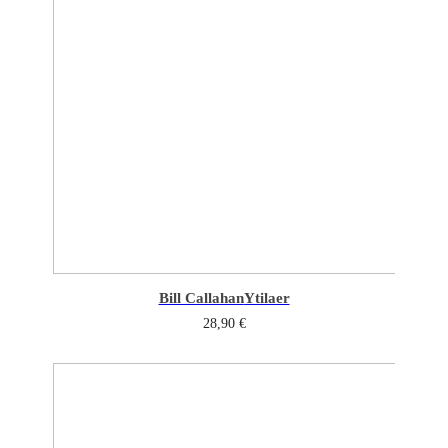
Bill Callahan
Ytilaer
28,90
€