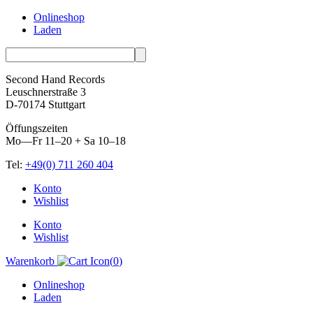
Onlineshop
Laden
Second Hand Records
Leuschnerstraße 3
D-70174 Stuttgart
Öffungszeiten
Mo—Fr 11–20 + Sa 10–18
Tel:
+49(0) 711 260 404
Skip
Konto
to
Wishlist
content
Konto
Wishlist
Warenkorb
(
0
)
Onlineshop
Laden