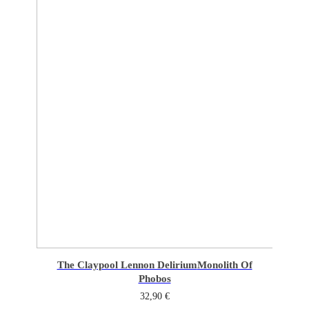
The Claypool Lennon Delirium
Monolith Of
Phobos
32,90
€