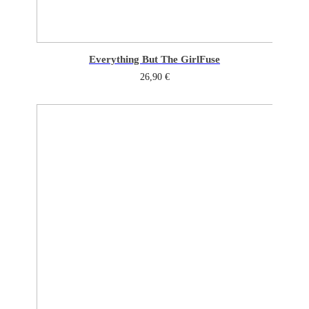
Everything But The Girl
Fuse
26,90
€