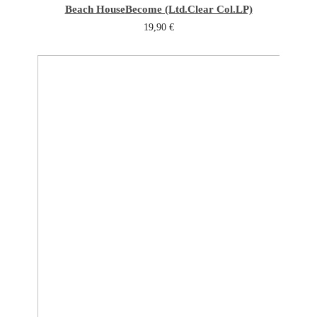
Beach House
Become (Ltd.Clear Col.LP)
19,90
€