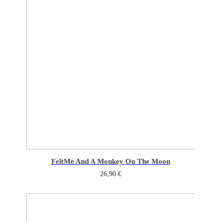
Felt
Me And A Monkey On The Moon
26,90
€