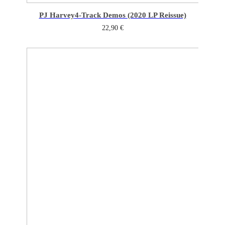
PJ Harvey
4-Track Demos (2020 LP Reissue)
22,90
€