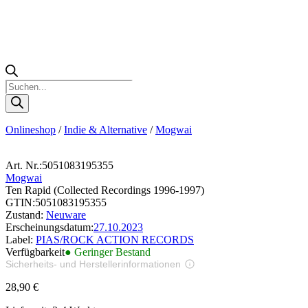
Products
search
Onlineshop
/
Indie & Alternative
/
Mogwai
Art. Nr.:
5051083195355
Mogwai
Ten Rapid (Collected Recordings 1996-1997)
GTIN:
5051083195355
Zustand:
Neuware
Erscheinungsdatum:
27.10.2023
Label:
PIAS/ROCK ACTION RECORDS
Verfügbarkeit
● Geringer Bestand
Sicherheits- und Herstellerinformationen
Bilder zur Produktsicherheit
28,90
€