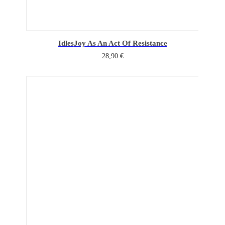
Idles
Joy As An Act Of Resistance
28,90
€