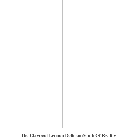
The Claypool Lennon Delirium
South Of Reality