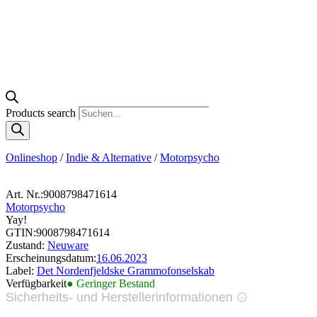
Products search
Onlineshop
/
Indie & Alternative
/
Motorpsycho
Art. Nr.:
9008798471614
Motorpsycho
Yay!
GTIN:
9008798471614
Zustand:
Neuware
Erscheinungsdatum:
16.06.2023
Label:
Det Nordenfjeldske Grammofonselskab
Verfügbarkeit
● Geringer Bestand
Sicherheits- und Herstellerinformationen
Bilder zur Produktsicherheit