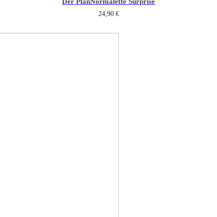
Der Plan
Normalette Surprise
24,90
€