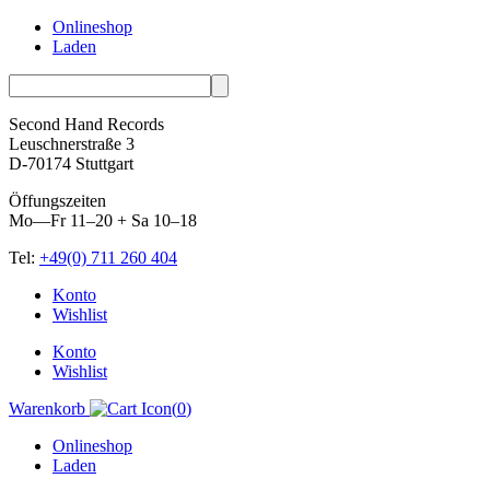
Onlineshop
Laden
Second Hand Records
Leuschnerstraße 3
D-70174 Stuttgart
Öffungszeiten
Mo—Fr 11–20 + Sa 10–18
Tel:
+49(0) 711 260 404
Skip
Konto
to
Wishlist
content
Konto
Wishlist
Warenkorb
(
0
)
Onlineshop
Laden