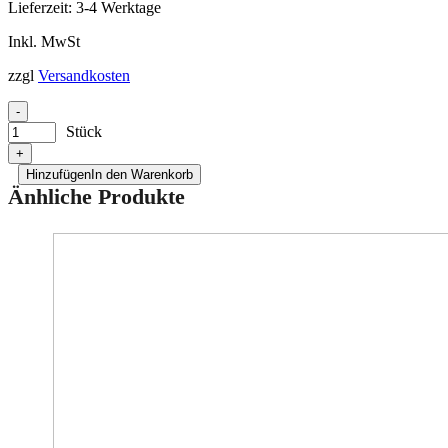
Lieferzeit:
3-4 Werktage
Inkl. MwSt
zzgl
Versandkosten
-
Stück
+
Hinzufügen
In den Warenkorb
Änhliche Produkte