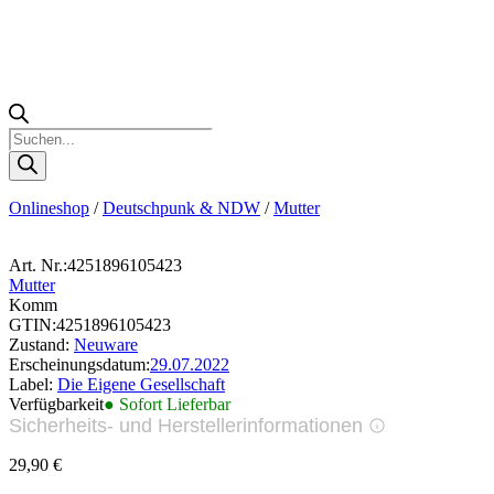
Products
search
Onlineshop
/
Deutschpunk & NDW
/
Mutter
Art. Nr.:
4251896105423
Mutter
Komm
GTIN:
4251896105423
Zustand:
Neuware
Erscheinungsdatum:
29.07.2022
Label:
Die Eigene Gesellschaft
Verfügbarkeit
● Sofort Lieferbar
Sicherheits- und Herstellerinformationen
Bilder zur Produktsicherheit
29,90
€