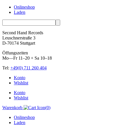
Onlineshop
Laden
Second Hand Records
Leuschnerstraße 3
D-70174 Stuttgart
Öffungszeiten
Mo—Fr 11–20 + Sa 10–18
Tel:
+49(0) 711 260 404
Skip
Konto
to
Wishlist
content
Konto
Wishlist
Warenkorb
(
0
)
Onlineshop
Laden