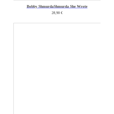
Bobby Shmurda
Shmurda She Wrote
28,90
€