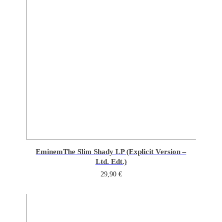
Eminem
The Slim Shady LP (Explicit Version –
Ltd. Edt.)
29,90
€