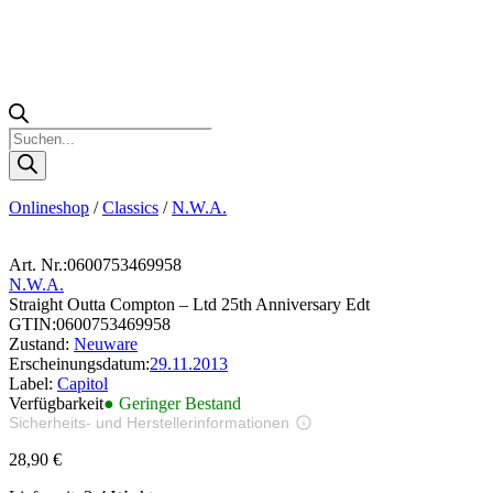
Products
search
Onlineshop
/
Classics
/
N.W.A.
Art. Nr.:
0600753469958
N.W.A.
Straight Outta Compton – Ltd 25th Anniversary Edt
GTIN:
0600753469958
Zustand:
Neuware
Erscheinungsdatum:
29.11.2013
Label:
Capitol
Verfügbarkeit
● Geringer Bestand
Sicherheits- und Herstellerinformationen
Bilder zur Produktsicherheit
28,90
€