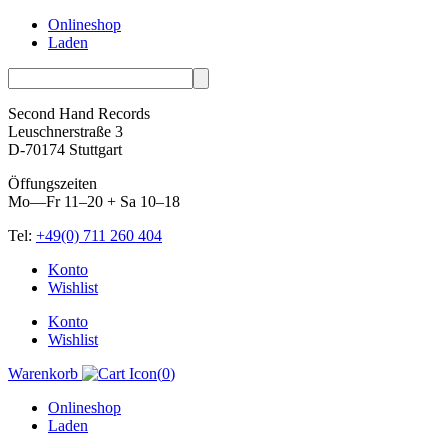
Onlineshop
Laden
Second Hand Records
Leuschnerstraße 3
D-70174 Stuttgart
Öffungszeiten
Mo—Fr 11–20 + Sa 10–18
Tel:
+49(0) 711 260 404
Skip
Konto
to
Wishlist
content
Konto
Wishlist
Warenkorb
(
0
)
Onlineshop
Laden