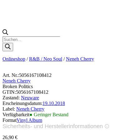
Products
search
Onlineshop
/
R&B / Neo Soul
/
Neneh Cherry
Art. Nr.:
5056167108412
Neneh Cherry
Broken Politics
GTIN:
5056167108412
Zustand:
Neuware
Erscheinungsdatum:
19.10.2018
Label:
Neneh Cherry
Verfügbarkeit
● Geringer Bestand
Format
Vinyl Album
Sicherheits- und Herstellerinformationen
Bilder zur Produktsicherheit
26,90
€