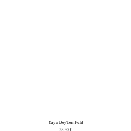
Yaya Bey
Ten Fold
28,90
€