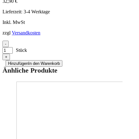
32,90
€
Lieferzeit:
3-4 Werktage
Inkl. MwSt
zzgl
Versandkosten
-
Stück
+
Hinzufügen
In den Warenkorb
Änhliche Produkte