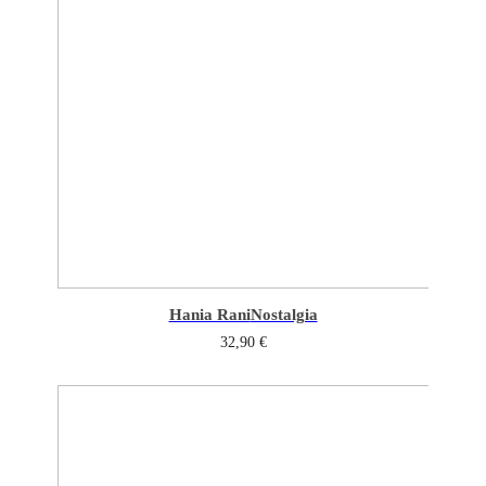
Hania Rani
Nostalgia
32,90
€