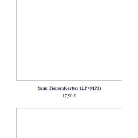
Yann Tiersen
Kerber (LP+MP3)
17,90
€