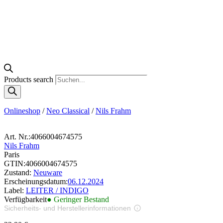
Products search
Onlineshop
/
Neo Classical
/
Nils Frahm
Art. Nr.:
4066004674575
Nils Frahm
Paris
GTIN:
4066004674575
Zustand:
Neuware
Erscheinungsdatum:
06.12.2024
Label:
LEITER / INDIGO
Verfügbarkeit
● Geringer Bestand
Sicherheits- und Herstellerinformationen
Bilder zur Produktsicherheit