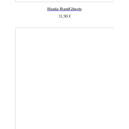
Hania Rani
Ghosts
31,90
€