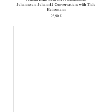
Johannsson, Johann
12 Conversations with Thilo
Heinzmann
26,90
€