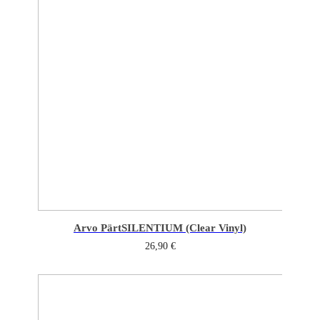
Arvo Pärt
SILENTIUM (Clear Vinyl)
26,90
€