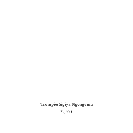
Trompies
Sigiya Ngengoma
32,90
€