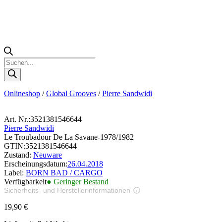
Products
search
Onlineshop
/
Global Grooves
/
Pierre Sandwidi
Art. Nr.:
3521381546644
Pierre Sandwidi
Le Troubadour De La Savane-1978/1982
GTIN:
3521381546644
Zustand:
Neuware
Erscheinungsdatum:
26.04.2018
Label:
BORN BAD / CARGO
Verfügbarkeit
● Geringer Bestand
Sicherheits- und Herstellerinformationen
Bilder zur Produktsicherheit
19,90
€