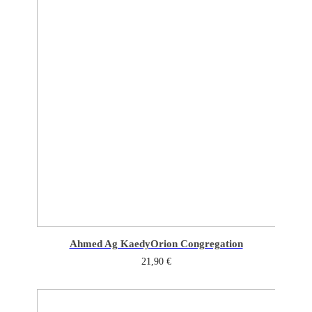
Ahmed Ag Kaedy
Orion Congregation
21,90
€