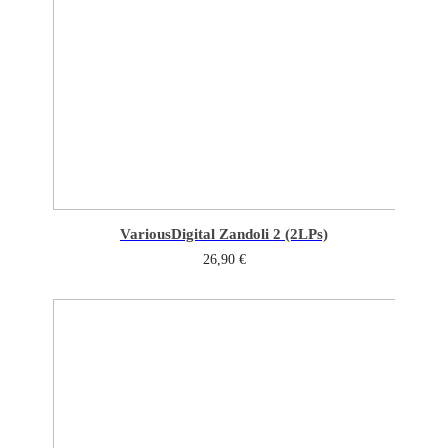
Various
Digital Zandoli 2 (2LPs)
26,90
€