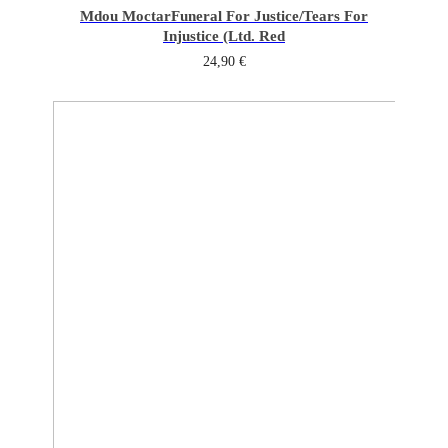
Mdou Moctar
Funeral For Justice/Tears For
Injustice (Ltd. Red
24,90
€