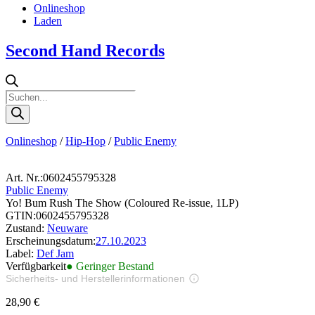
Onlineshop
Laden
Second Hand Records
Products
search
Onlineshop
/
Hip-Hop
/
Public Enemy
Art. Nr.:
0602455795328
Public Enemy
Yo! Bum Rush The Show (Coloured Re-issue, 1LP)
GTIN:
0602455795328
Zustand:
Neuware
Erscheinungsdatum:
27.10.2023
Label:
Def Jam
Verfügbarkeit
● Geringer Bestand
Sicherheits- und Herstellerinformationen
Bilder zur Produktsicherheit
28,90
€