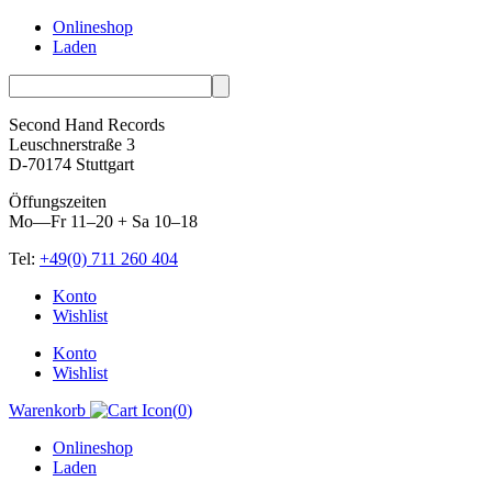
Onlineshop
Laden
Second Hand Records
Leuschnerstraße 3
D-70174 Stuttgart
Öffungszeiten
Mo—Fr 11–20 + Sa 10–18
Tel:
+49(0) 711 260 404
Skip
Konto
to
Wishlist
content
Konto
Wishlist
Warenkorb
(
0
)
Onlineshop
Laden