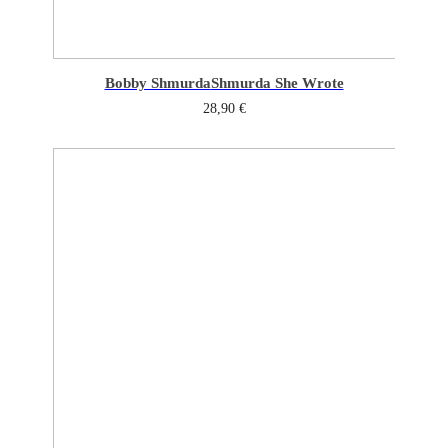
Bobby Shmurda
Shmurda She Wrote
28,90
€