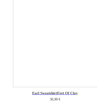
Earl Sweatshirt
Feet Of Clay
36,90
€