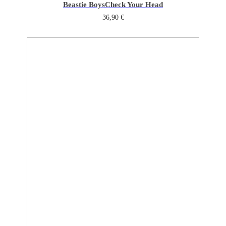
Beastie Boys
Check Your Head
36,90
€