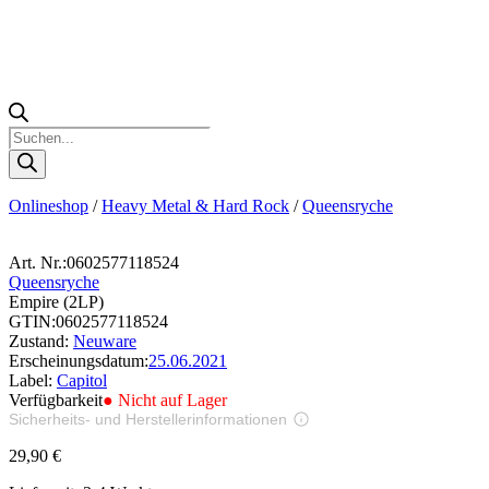
Products
search
Onlineshop
/
Heavy Metal & Hard Rock
/
Queensryche
Art. Nr.:
0602577118524
Queensryche
Empire (2LP)
GTIN:
0602577118524
Zustand:
Neuware
Erscheinungsdatum:
25.06.2021
Label:
Capitol
Verfügbarkeit
● Nicht auf Lager
Sicherheits- und Herstellerinformationen
Bilder zur Produktsicherheit
29,90
€