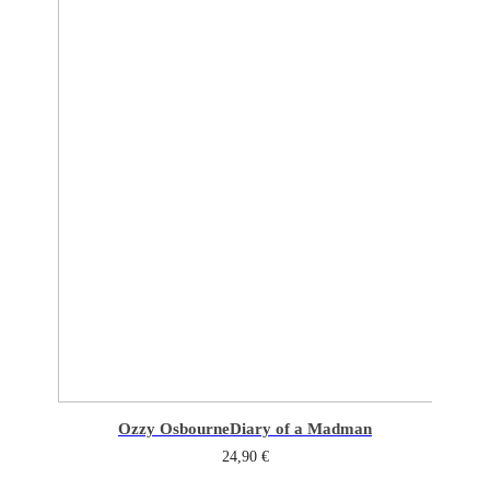
Ozzy Osbourne
Diary of a Madman
24,90
€