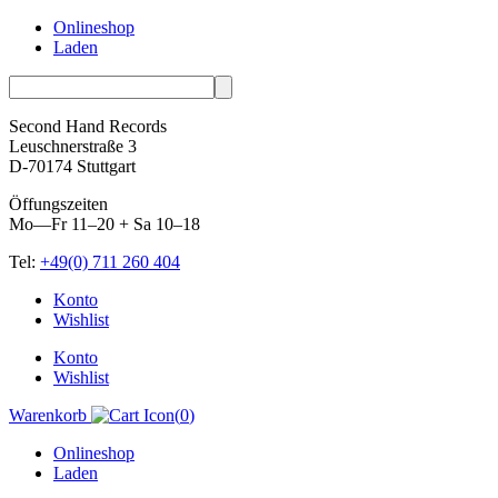
Onlineshop
Laden
Second Hand Records
Leuschnerstraße 3
D-70174 Stuttgart
Öffungszeiten
Mo—Fr 11–20 + Sa 10–18
Tel:
+49(0) 711 260 404
Skip
Konto
to
Wishlist
content
Konto
Wishlist
Warenkorb
(
0
)
Onlineshop
Laden