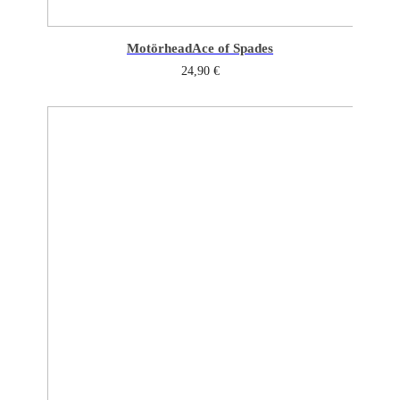
Motörhead
Ace of Spades
24,90
€