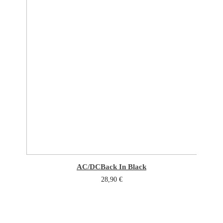
AC/DC
Back In Black
28,90
€