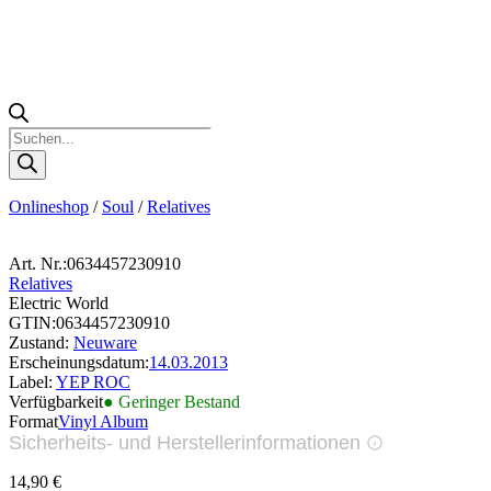
Products
search
Onlineshop
/
Soul
/
Relatives
Art. Nr.:
0634457230910
Relatives
Electric World
GTIN:
0634457230910
Zustand:
Neuware
Erscheinungsdatum:
14.03.2013
Label:
YEP ROC
Verfügbarkeit
● Geringer Bestand
Format
Vinyl Album
Sicherheits- und Herstellerinformationen
Bilder zur Produktsicherheit
14,90
€