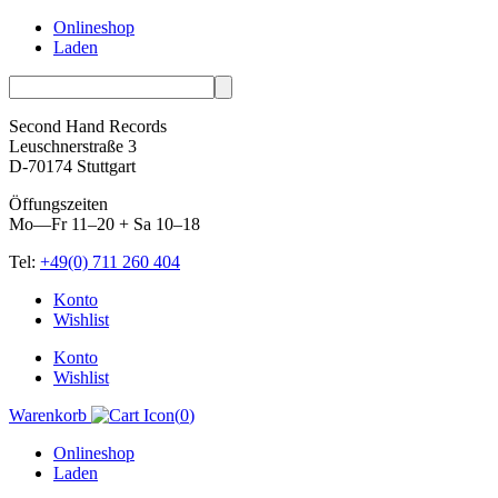
Onlineshop
Laden
Second Hand Records
Leuschnerstraße 3
D-70174 Stuttgart
Öffungszeiten
Mo—Fr 11–20 + Sa 10–18
Tel:
+49(0) 711 260 404
Skip
Konto
to
Wishlist
content
Konto
Wishlist
Warenkorb
(
0
)
Onlineshop
Laden