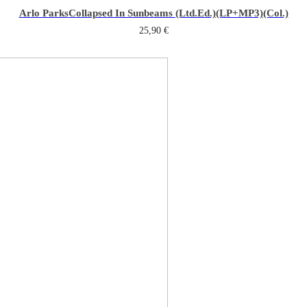
Arlo Parks
Collapsed In Sunbeams (Ltd.Ed.)(LP+MP3)(Col.)
25,90
€