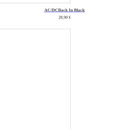
AC/DC
Back In Black
28,90
€