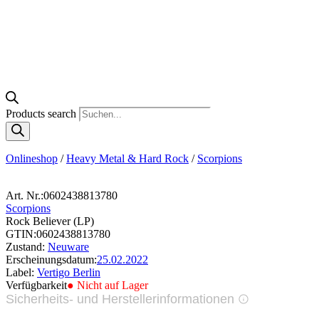
Products search
Onlineshop
/
Heavy Metal & Hard Rock
/
Scorpions
Art. Nr.:
0602438813780
Scorpions
Rock Believer (LP)
GTIN:
0602438813780
Zustand:
Neuware
Erscheinungsdatum:
25.02.2022
Label:
Vertigo Berlin
Verfügbarkeit
● Nicht auf Lager
Sicherheits- und Herstellerinformationen
Bilder zur Produktsicherheit