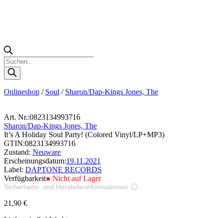
Products
search
Onlineshop
/
Soul
/
Sharon/Dap-Kings Jones, The
Art. Nr.:
0823134993716
Sharon/Dap-Kings Jones, The
It’s A Holiday Soul Party! (Colored Vinyl/LP+MP3)
GTIN:
0823134993716
Zustand:
Neuware
Erscheinungsdatum:
19.11.2021
Label:
DAPTONE RECORDS
Verfügbarkeit
● Nicht auf Lager
Sicherheits- und Herstellerinformationen
Bilder zur Produktsicherheit
21,90
€