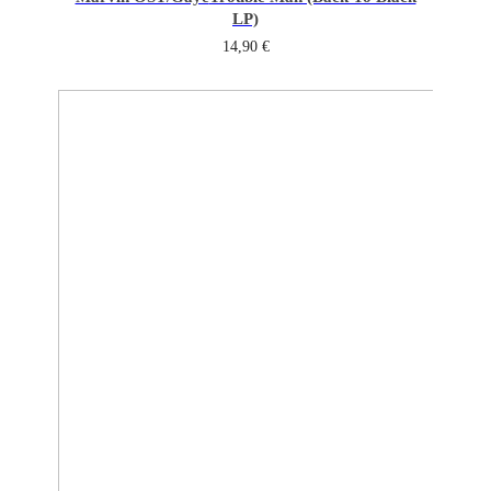
LP)
14,90
€