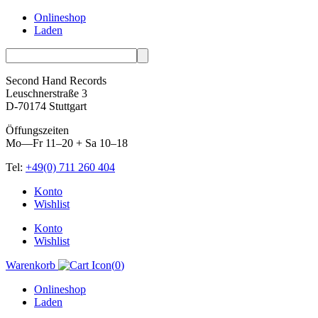
Onlineshop
Laden
Second Hand Records
Leuschnerstraße 3
D-70174 Stuttgart
Öffungszeiten
Mo—Fr 11–20 + Sa 10–18
Tel:
+49(0) 711 260 404
Skip
Konto
to
Wishlist
content
Konto
Wishlist
Warenkorb
(
0
)
Onlineshop
Laden