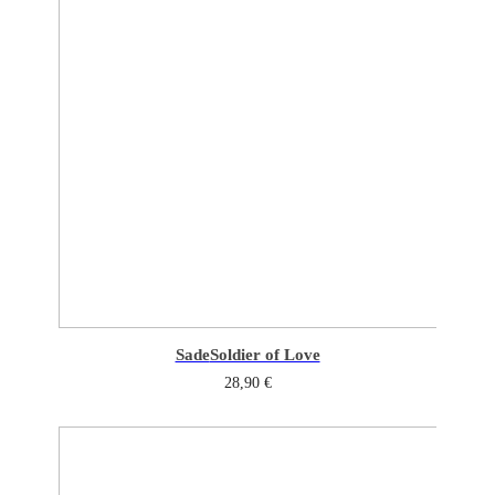
Sade
Soldier of Love
28,90
€