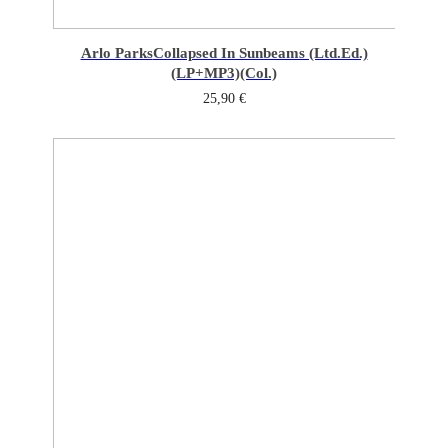
Arlo Parks
Collapsed In Sunbeams (Ltd.Ed.)
(LP+MP3)(Col.)
25,90
€