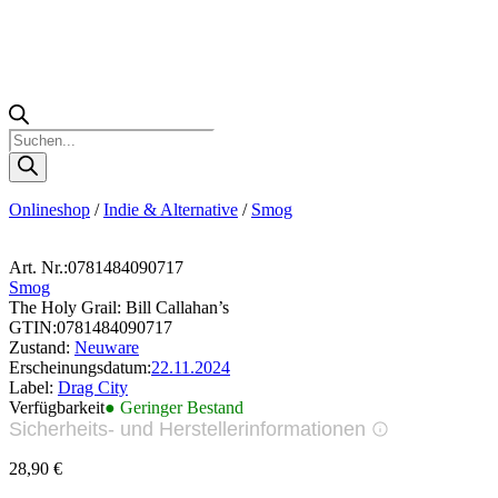
Products
search
Onlineshop
/
Indie & Alternative
/
Smog
Art. Nr.:
0781484090717
Smog
The Holy Grail: Bill Callahan’s
GTIN:
0781484090717
Zustand:
Neuware
Erscheinungsdatum:
22.11.2024
Label:
Drag City
Verfügbarkeit
● Geringer Bestand
Sicherheits- und Herstellerinformationen
Bilder zur Produktsicherheit
28,90
€