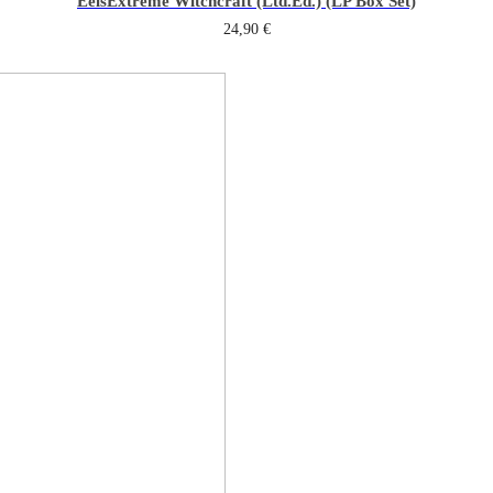
Eels
Extreme Witchcraft (Ltd.Ed.) (LP Box Set)
24,90
€