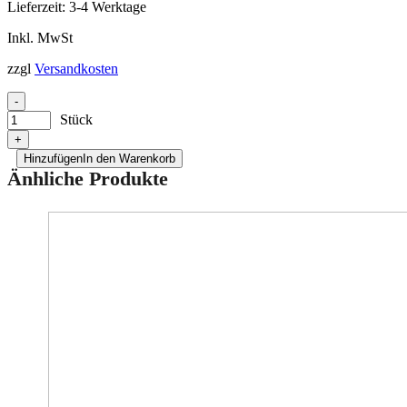
Lieferzeit:
3-4 Werktage
Inkl. MwSt
zzgl
Versandkosten
-
Stück
+
Hinzufügen
In den Warenkorb
Änhliche Produkte