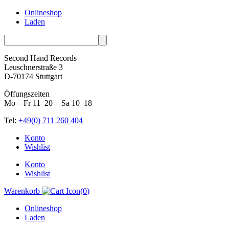
Onlineshop
Laden
Second Hand Records
Leuschnerstraße 3
D-70174 Stuttgart
Öffungszeiten
Mo—Fr 11–20 + Sa 10–18
Tel:
+49(0) 711 260 404
Skip
Konto
to
Wishlist
content
Konto
Wishlist
Warenkorb
(
0
)
Onlineshop
Laden