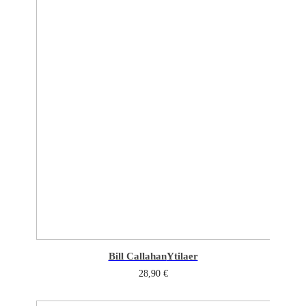
Bill Callahan
Ytilaer
28,90
€