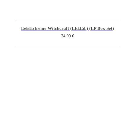
Eels
Extreme Witchcraft (Ltd.Ed.) (LP Box Set)
24,90
€