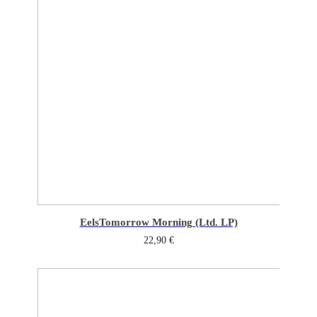
Eels
Tomorrow Morning (Ltd. LP)
22,90
€