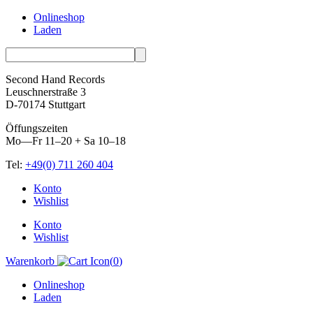
Onlineshop
Laden
Second Hand Records
Leuschnerstraße 3
D-70174 Stuttgart
Öffungszeiten
Mo—Fr 11–20 + Sa 10–18
Tel:
+49(0) 711 260 404
Skip
Konto
to
Wishlist
content
Konto
Wishlist
Warenkorb
(
0
)
Onlineshop
Laden