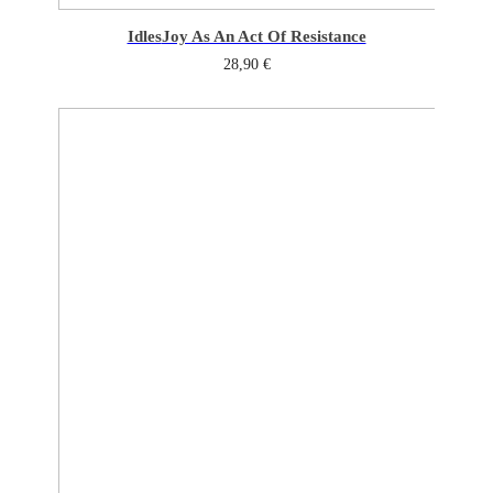
Idles
Joy As An Act Of Resistance
28,90
€