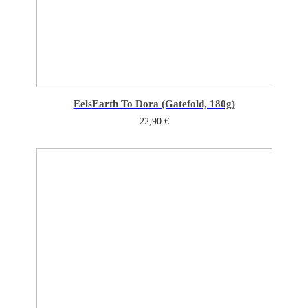
Eels
Earth To Dora (Gatefold, 180g)
22,90
€