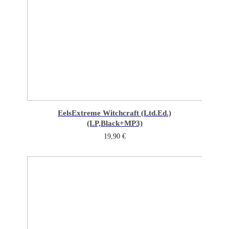
Eels
Extreme Witchcraft (Ltd.Ed.)
(LP,Black+MP3)
19,90
€