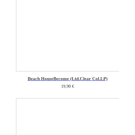
Beach House
Become (Ltd.Clear Col.LP)
19,90
€