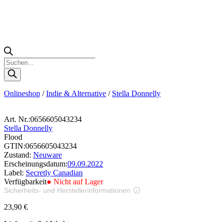
Products
search
Onlineshop
/
Indie & Alternative
/
Stella Donnelly
Art. Nr.:
0656605043234
Stella Donnelly
Flood
GTIN:
0656605043234
Zustand:
Neuware
Erscheinungsdatum:
09.09.2022
Label:
Secretly Canadian
Verfügbarkeit
● Nicht auf Lager
Sicherheits- und Herstellerinformationen
Bilder zur Produktsicherheit
23,90
€