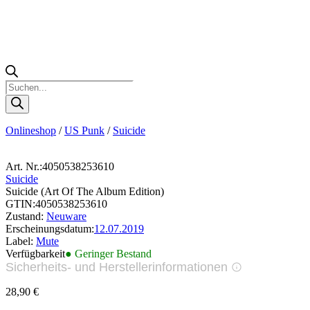
Products
search
Onlineshop
/
US Punk
/
Suicide
Art. Nr.:
4050538253610
Suicide
Suicide (Art Of The Album Edition)
GTIN:
4050538253610
Zustand:
Neuware
Erscheinungsdatum:
12.07.2019
Label:
Mute
Verfügbarkeit
● Geringer Bestand
Sicherheits- und Herstellerinformationen
Bilder zur Produktsicherheit
28,90
€