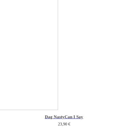
Dag Nasty
Can I Say
23,90
€