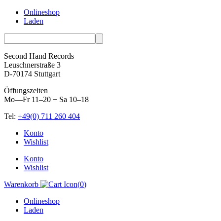
Onlineshop
Laden
Second Hand Records
Leuschnerstraße 3
D-70174 Stuttgart
Öffungszeiten
Mo—Fr 11–20 + Sa 10–18
Tel:
+49(0) 711 260 404
Skip
Konto
to
Wishlist
content
Konto
Wishlist
Warenkorb
(
0
)
Onlineshop
Laden