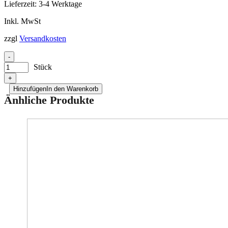
Lieferzeit:
3-4 Werktage
Inkl. MwSt
zzgl
Versandkosten
-
Stück
+
Hinzufügen
In den Warenkorb
Änhliche Produkte