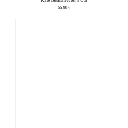
Kate Bush
Director’s Cut
55,90
€