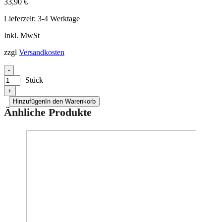
33,90
€
Lieferzeit:
3-4 Werktage
Inkl. MwSt
zzgl
Versandkosten
-
Stück
+
Hinzufügen
In den Warenkorb
Änhliche Produkte