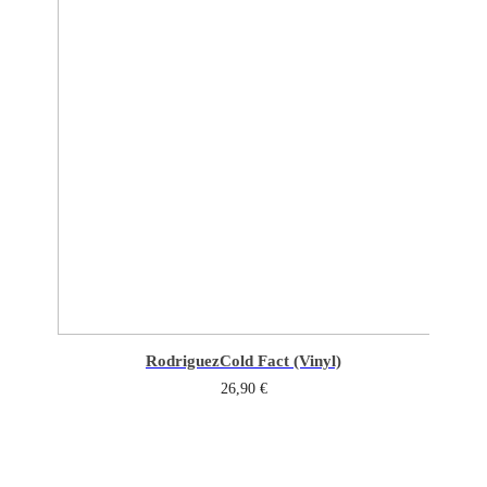
Rodriguez
Cold Fact (Vinyl)
26,90
€