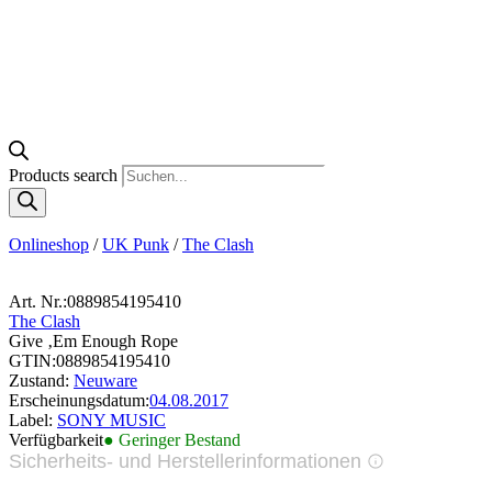
Products search
Onlineshop
/
UK Punk
/
The Clash
Art. Nr.:
0889854195410
The Clash
Give ‚Em Enough Rope
GTIN:
0889854195410
Zustand:
Neuware
Erscheinungsdatum:
04.08.2017
Label:
SONY MUSIC
Verfügbarkeit
● Geringer Bestand
Sicherheits- und Herstellerinformationen
Bilder zur Produktsicherheit