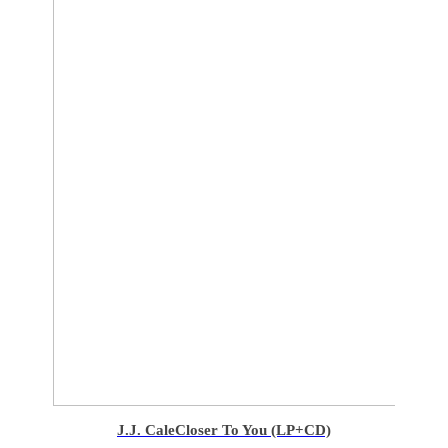
J.J. Cale
Closer To You (LP+CD)