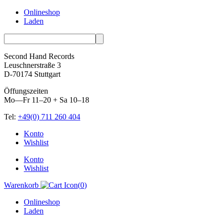
Onlineshop
Laden
Second Hand Records
Leuschnerstraße 3
D-70174 Stuttgart
Öffungszeiten
Mo—Fr 11–20 + Sa 10–18
Tel:
+49(0) 711 260 404
Skip
Konto
to
Wishlist
content
Konto
Wishlist
Warenkorb
(
0
)
Onlineshop
Laden