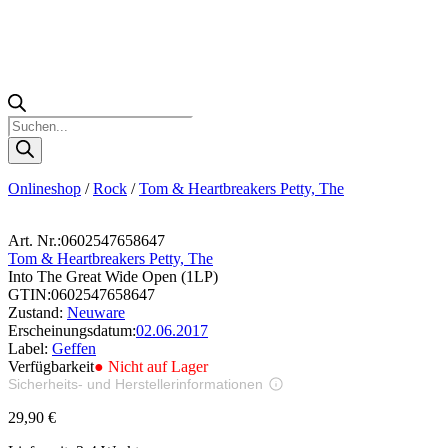
Products
search
Onlineshop
/
Rock
/
Tom & Heartbreakers Petty, The
Art. Nr.:
0602547658647
Tom & Heartbreakers Petty, The
Into The Great Wide Open (1LP)
GTIN:
0602547658647
Zustand:
Neuware
Erscheinungsdatum:
02.06.2017
Label:
Geffen
Verfügbarkeit
● Nicht auf Lager
Sicherheits- und Herstellerinformationen
Bilder zur Produktsicherheit
29,90
€