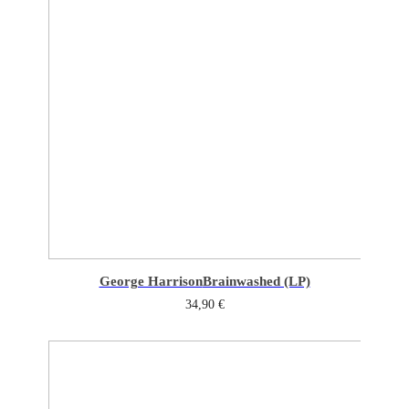
George Harrison
Brainwashed (LP)
34,90
€