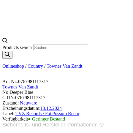
Products search
Onlineshop
/
Country
/
Townes Van Zandt
Art. Nr.:
0767981117317
Townes Van Zandt
No Deeper Blue
GTIN:
0767981117317
Zustand:
Neuware
Erscheinungsdatum:
13.12.2024
Label:
TVZ Records / Fat Possum Recor
Verfügbarkeit
● Geringer Bestand
Sicherheits- und Herstellerinformationen
Bilder zur Produktsicherheit