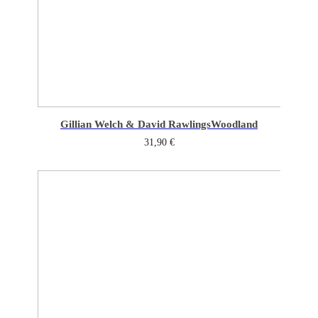
Gillian Welch & David Rawlings
Woodland
31,90
€