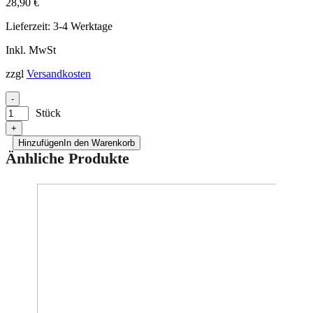
28,90
€
Lieferzeit:
3-4 Werktage
Inkl. MwSt
zzgl
Versandkosten
-
Stück
+
Hinzufügen
In den Warenkorb
Änhliche Produkte