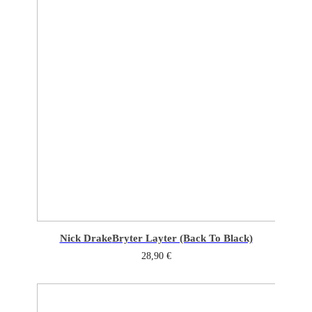
Nick Drake
Bryter Layter (Back To Black)
28,90
€