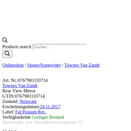
Products search
Onlineshop
/
Singer/Songwriter
/
Townes Van Zandt
Art. Nr.:
0767981110714
Townes Van Zandt
Rear View Mirror
GTIN:
0767981110714
Zustand:
Neuware
Erscheinungsdatum:
24.11.2017
Label:
Fat Possum Rec.
Verfügbarkeit
● Geringer Bestand
Sicherheits- und Herstellerinformationen
Bilder zur Produktsicherheit