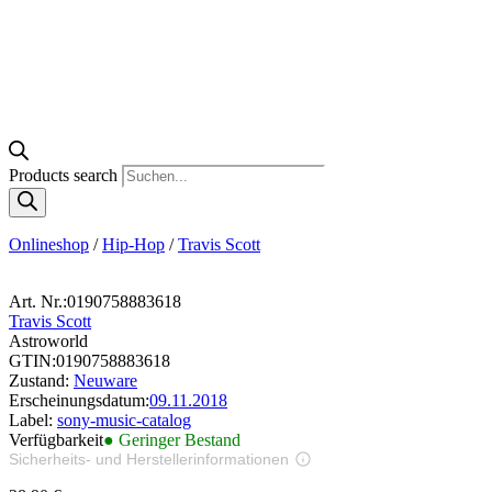
Products search
Onlineshop
/
Hip-Hop
/
Travis Scott
Art. Nr.:
0190758883618
Travis Scott
Astroworld
GTIN:
0190758883618
Zustand:
Neuware
Erscheinungsdatum:
09.11.2018
Label:
sony-music-catalog
Verfügbarkeit
● Geringer Bestand
Sicherheits- und Herstellerinformationen
Bilder zur Produktsicherheit