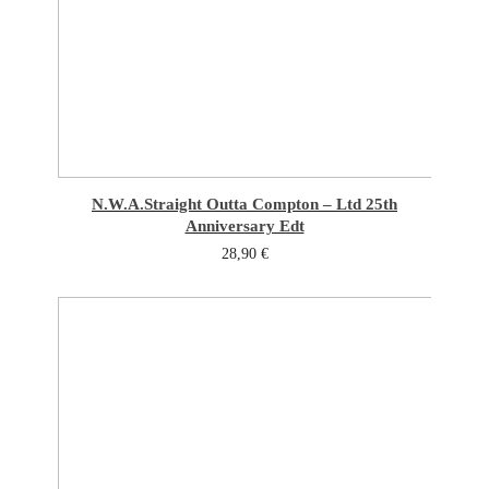
N.W.A.
Straight Outta Compton – Ltd 25th
Anniversary Edt
28,90
€