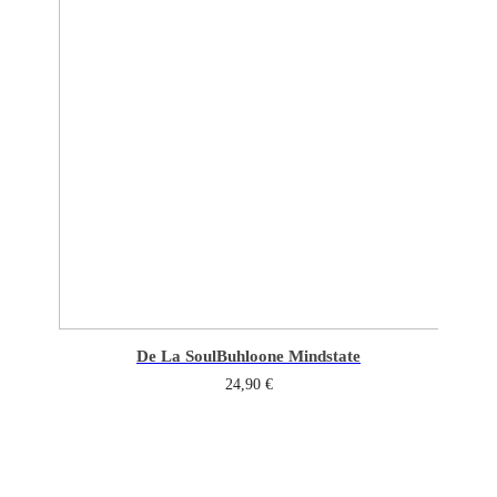
De La Soul
Buhloone Mindstate
24,90
€