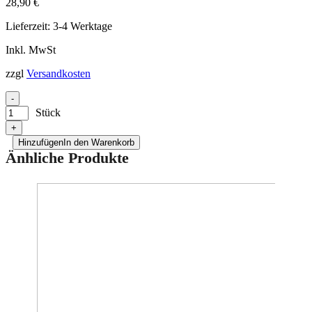
28,90
€
Lieferzeit:
3-4 Werktage
Inkl. MwSt
zzgl
Versandkosten
-
Stück
+
Hinzufügen
In den Warenkorb
Änhliche Produkte