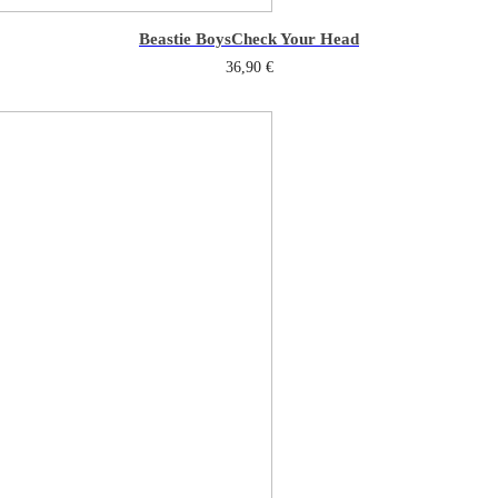
Beastie Boys
Check Your Head
36,90
€