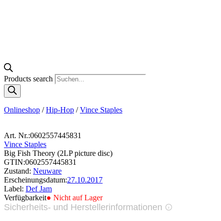
Products search
Onlineshop
/
Hip-Hop
/
Vince Staples
Art. Nr.:
0602557445831
Vince Staples
Big Fish Theory (2LP picture disc)
GTIN:
0602557445831
Zustand:
Neuware
Erscheinungsdatum:
27.10.2017
Label:
Def Jam
Verfügbarkeit
● Nicht auf Lager
Sicherheits- und Herstellerinformationen
Bilder zur Produktsicherheit