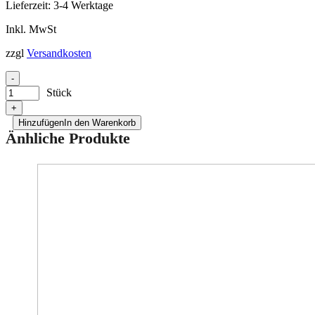
Lieferzeit:
3-4 Werktage
Inkl. MwSt
zzgl
Versandkosten
-
Stück
+
Hinzufügen
In den Warenkorb
Änhliche Produkte