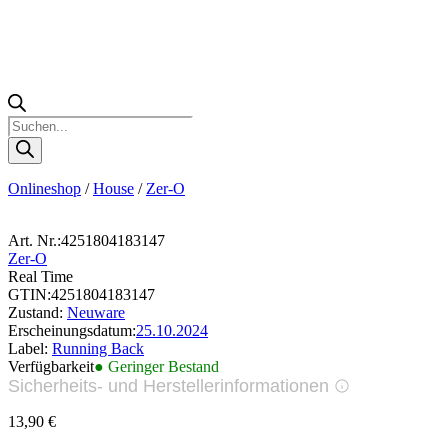
Products
search
Onlineshop
/
House
/
Zer-O
Art. Nr.:
4251804183147
Zer-O
Real Time
GTIN:
4251804183147
Zustand:
Neuware
Erscheinungsdatum:
25.10.2024
Label:
Running Back
Verfügbarkeit
● Geringer Bestand
Sicherheits- und Herstellerinformationen
Bilder zur Produktsicherheit
13,90
€