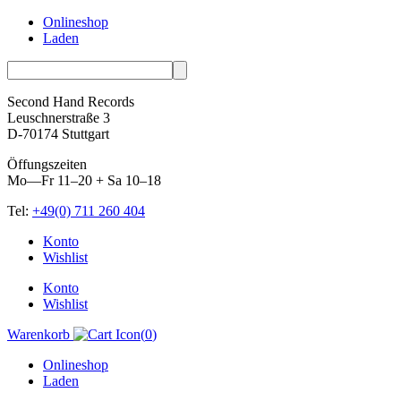
Onlineshop
Laden
Second Hand Records
Leuschnerstraße 3
D-70174 Stuttgart
Öffungszeiten
Mo—Fr 11–20 + Sa 10–18
Tel:
+49(0) 711 260 404
Skip
Konto
to
Wishlist
content
Konto
Wishlist
Warenkorb
(
0
)
Onlineshop
Laden