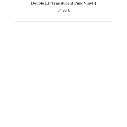
Double LP Translucent Pink Vinyl))
54,90
€