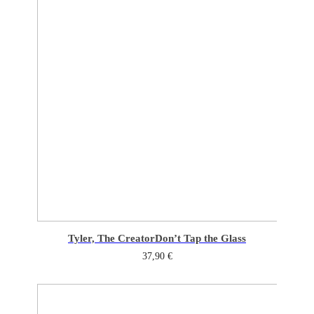
Tyler, The Creator
Don’t Tap the Glass
37,90
€