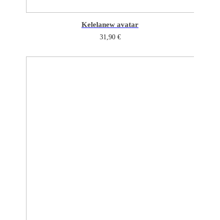
Kelela
new avatar
31,90
€