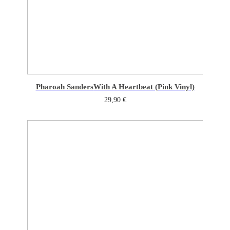
Pharoah Sanders
With A Heartbeat (Pink Vinyl)
29,90
€