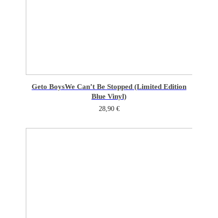
Geto Boys
We Can’t Be Stopped (Limited Edition
Blue Vinyl)
28,90
€