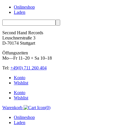
Onlineshop
Laden
Second Hand Records
Leuschnerstraße 3
D-70174 Stuttgart
Öffungszeiten
Mo—Fr 11–20 + Sa 10–18
Tel:
+49(0) 711 260 404
Skip
Konto
to
Wishlist
content
Konto
Wishlist
Warenkorb
(
0
)
Onlineshop
Laden