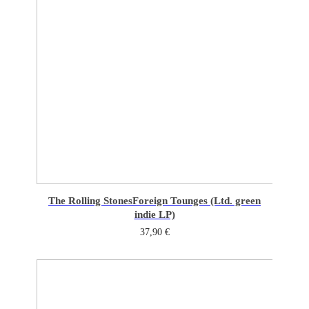
The Rolling Stones
Foreign Tounges (Ltd. green
indie LP)
37,90
€