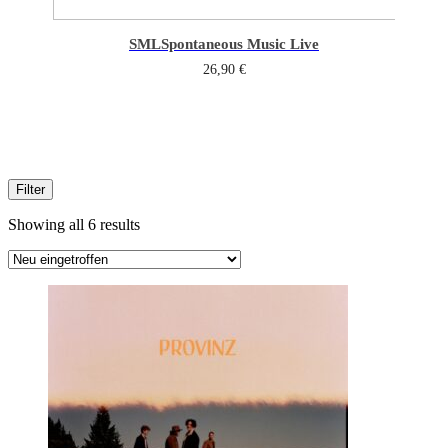
SML
Spontaneous Music Live
26,90
€
Filter
Sorted
Showing all 6 results
by
latest