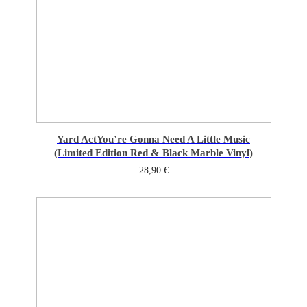
Yard Act
You’re Gonna Need A Little Music
(Limited Edition Red & Black Marble Vinyl)
28,90
€