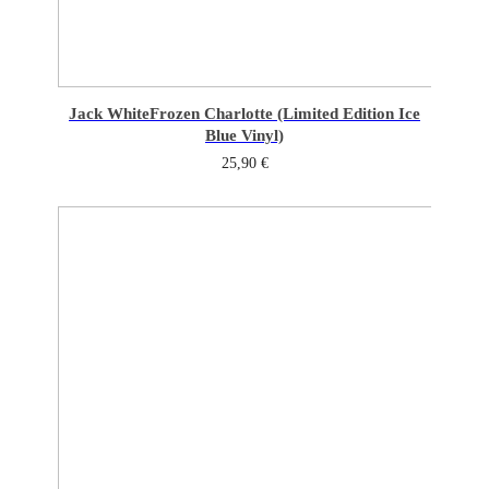
Jack White
Frozen Charlotte (Limited Edition Ice
Blue Vinyl)
25,90
€