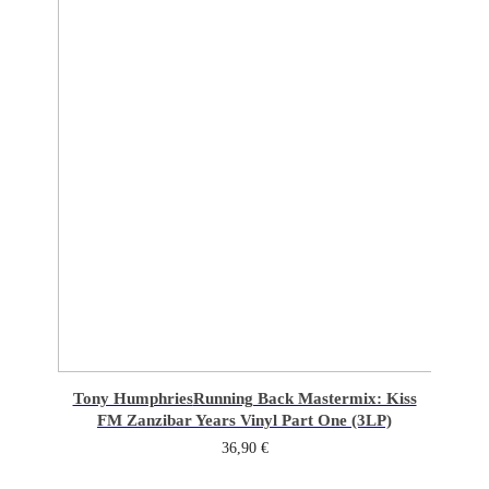
Tony Humphries
Running Back Mastermix: Kiss
FM Zanzibar Years Vinyl Part One (3LP)
36,90
€