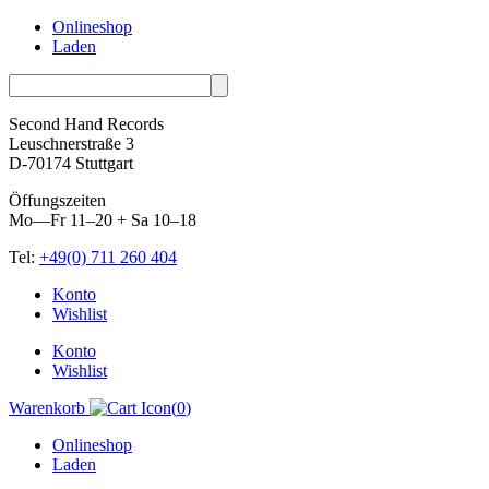
Onlineshop
Laden
Second Hand Records
Leuschnerstraße 3
D-70174 Stuttgart
Öffungszeiten
Mo—Fr 11–20 + Sa 10–18
Tel:
+49(0) 711 260 404
Skip
Konto
to
Wishlist
content
Konto
Wishlist
Warenkorb
(
0
)
Onlineshop
Laden