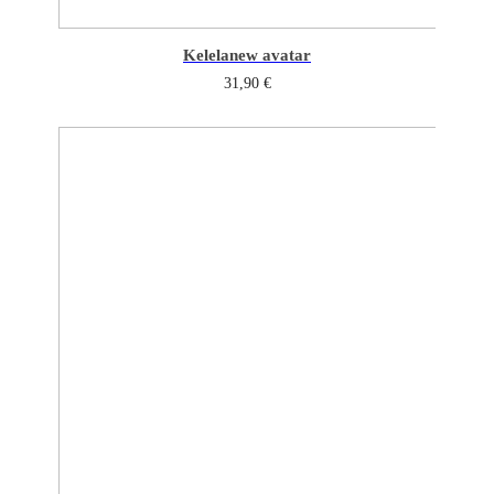
Kelela
new avatar
31,90
€