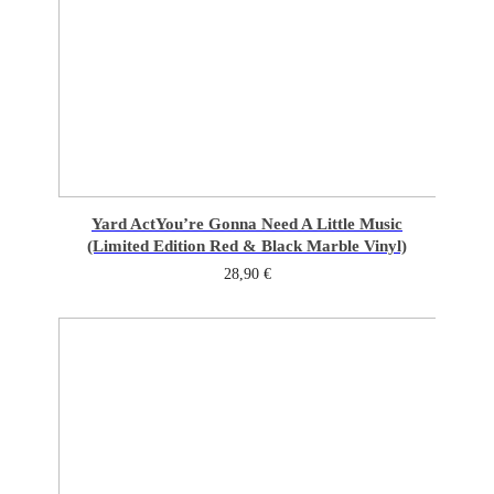
Yard Act
You’re Gonna Need A Little Music
(Limited Edition Red & Black Marble Vinyl)
28,90
€