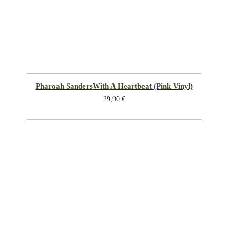
Pharoah Sanders
With A Heartbeat (Pink Vinyl)
29,90
€