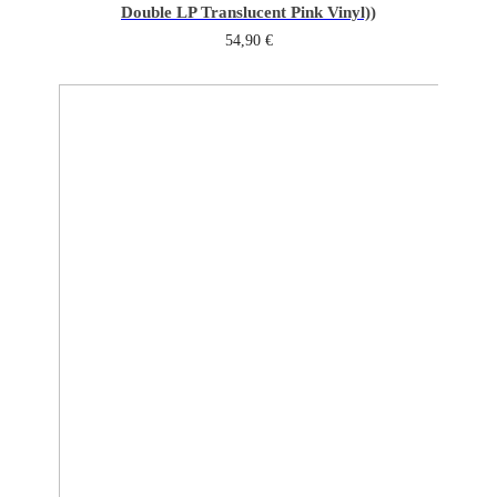
Double LP Translucent Pink Vinyl))
54,90
€