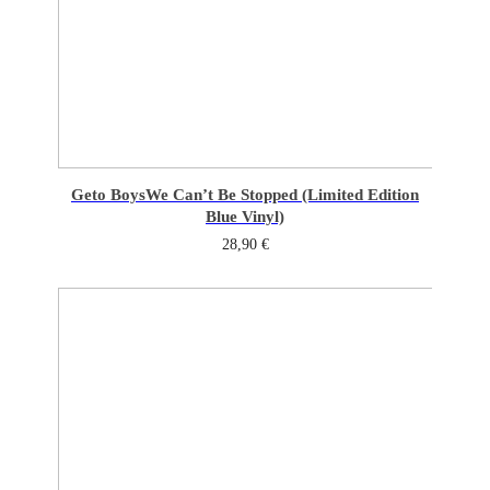
Geto Boys
We Can’t Be Stopped (Limited Edition
Blue Vinyl)
28,90
€