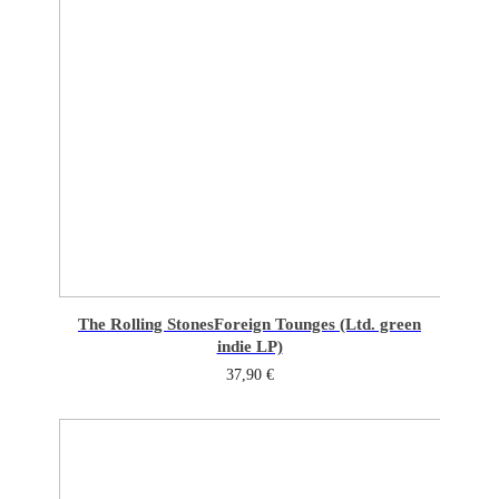
The Rolling Stones
Foreign Tounges (Ltd. green
indie LP)
37,90
€