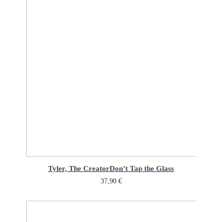
Tyler, The Creator
Don’t Tap the Glass
37,90
€