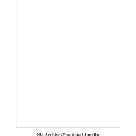
Nia Archives
Emotional Junglist