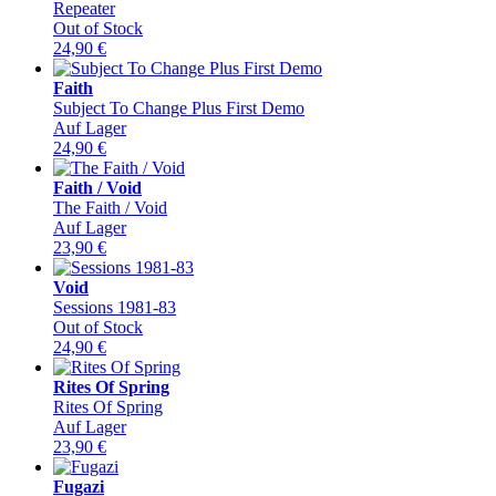
Repeater
Out of Stock
24,90
€
Faith
Subject To Change Plus First Demo
Auf Lager
24,90
€
Faith / Void
The Faith / Void
Auf Lager
23,90
€
Void
Sessions 1981-83
Out of Stock
24,90
€
Rites Of Spring
Rites Of Spring
Auf Lager
23,90
€
Fugazi