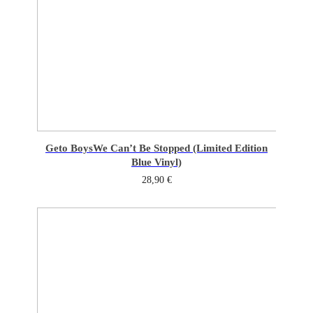
Geto Boys
We Can’t Be Stopped (Limited Edition
Blue Vinyl)
28,90
€