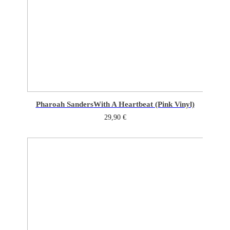
Pharoah Sanders
With A Heartbeat (Pink Vinyl)
29,90
€