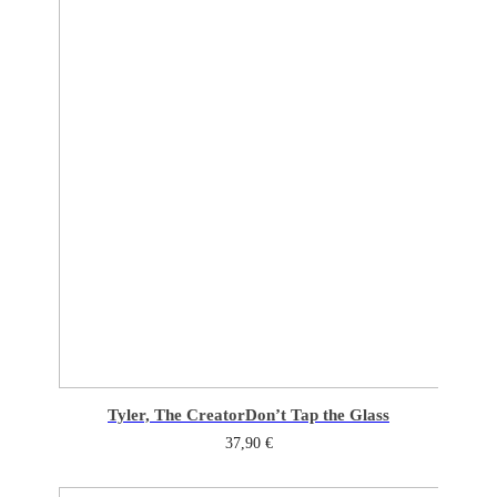
Tyler, The Creator
Don’t Tap the Glass
37,90
€