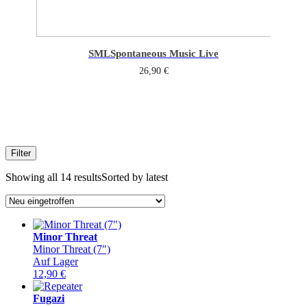
SML
Spontaneous Music Live
26,90
€
Filter
Showing all 14 results
Sorted by latest
Minor Threat
Minor Threat (7″)
Auf Lager
12,90
€
Fugazi