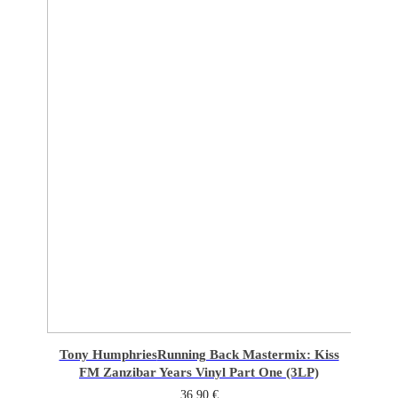
Tony Humphries
Running Back Mastermix: Kiss
FM Zanzibar Years Vinyl Part One (3LP)
36,90
€