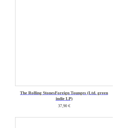
The Rolling Stones
Foreign Tounges (Ltd. green
indie LP)
37,90
€