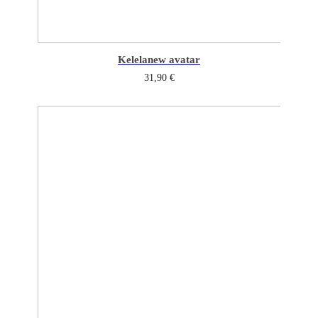
Kelela
new avatar
31,90
€