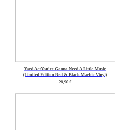
Yard Act
You’re Gonna Need A Little Music
(Limited Edition Red & Black Marble Vinyl)
28,90
€