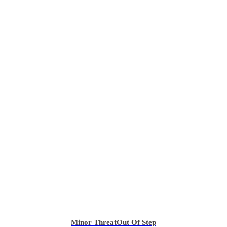
Minor Threat
Out Of Step