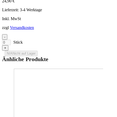
24,90
€
Lieferzeit:
3-4 Werktage
Inkl. MwSt
zzgl
Versandkosten
-
Stück
+
N/A
Nicht auf Lager
Änhliche Produkte