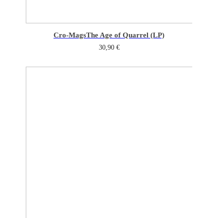
Cro-Mags
The Age of Quarrel (LP)
30,90
€