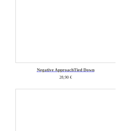
Negative Approach
Tied Down
28,90
€