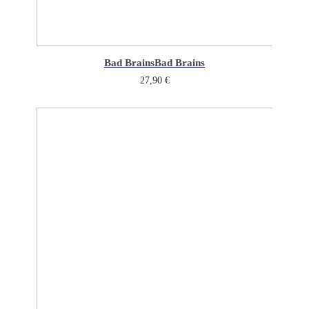
Bad Brains
Bad Brains
27,90
€