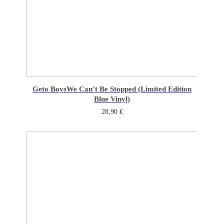
Geto Boys
We Can’t Be Stopped (Limited Edition
Blue Vinyl)
28,90
€