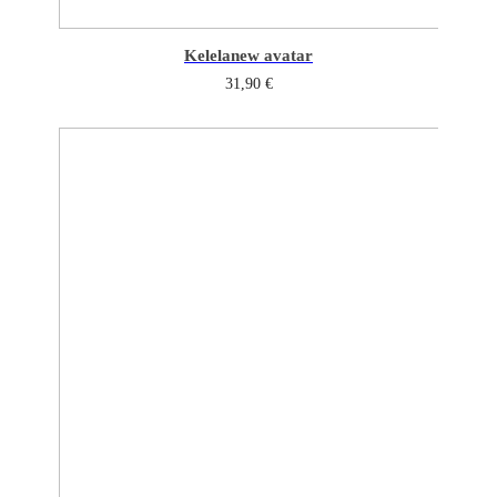
Kelela
new avatar
31,90
€