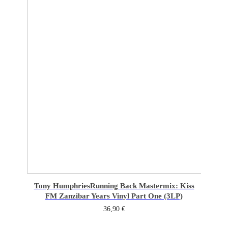
Tony Humphries
Running Back Mastermix: Kiss
FM Zanzibar Years Vinyl Part One (3LP)
36,90
€