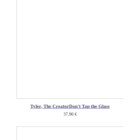
Tyler, The Creator
Don’t Tap the Glass
37,90
€