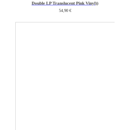
Double LP Translucent Pink Vinyl))
54,90
€