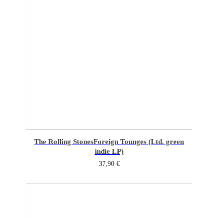
The Rolling Stones
Foreign Tounges (Ltd. green
indie LP)
37,90
€