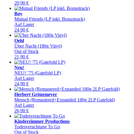
20,90
€
Boy
Mutual Friends (LP inkl. Bonustrack)
Auf Lager
24,90
€
Oehl
Über Nacht (180g Vinyl)
Out of Stock
21,90
€
Neu!
NEU! ’75 (Gatefold LP)
Auf Lager
24,90
€
Herbert Grönemeyer
Mensch (Remastered+Expanded 180g 2LP Gatefold)
Auf Lager
26,90
€
Kinderzimmer Productions
Todesverachtung To Go
Out of Stock