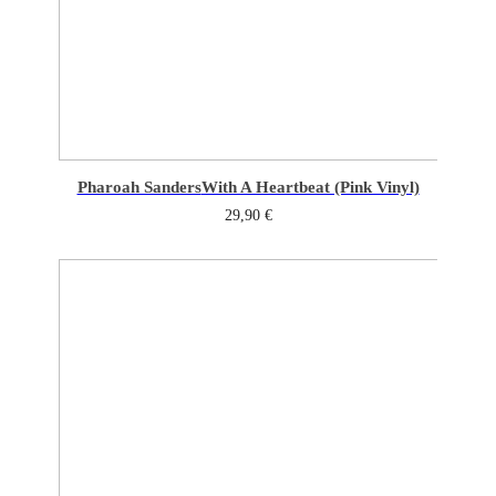
Pharoah Sanders
With A Heartbeat (Pink Vinyl)
29,90
€