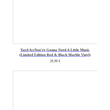
Yard Act
You’re Gonna Need A Little Music
(Limited Edition Red & Black Marble Vinyl)
28,90
€