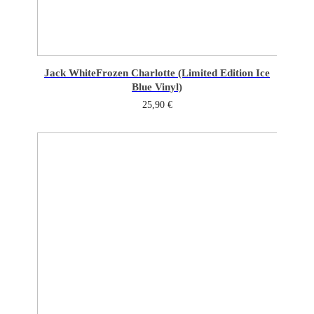
Jack White
Frozen Charlotte (Limited Edition Ice
Blue Vinyl)
25,90
€