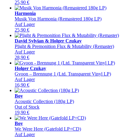
25,90
€
Harmonia
Musik Von Harmonia (Remastered 180g LP)
Auf Lager
25,90
€
David Sylvian & Holger Czukay
Plight & Premonition Flux & Mutability (Remaster)
Auf Lager
28,90
€
Holger Czukay
Gvoon – Brennung 1 (Ltd. Transparent Vinyl LP)
Auf Lager
16,90
€
Boy
Acoustic Collection (180g LP)
Out of Stock
19,90
€
Boy
We Were Here (Gatefold LP+CD)
Auf Lager