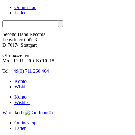
Onlineshop
Laden
Second Hand Records
Leuschnerstraße 3
D-70174 Stuttgart
Öffungszeiten
Mo—Fr 11–20 + Sa 10–18
Tel:
+49(0) 711 260 404
Skip
Konto
to
Wishlist
content
Konto
Wishlist
Warenkorb
(
0
)
Onlineshop
Laden