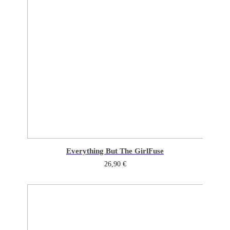
Everything But The Girl
Fuse
26,90
€