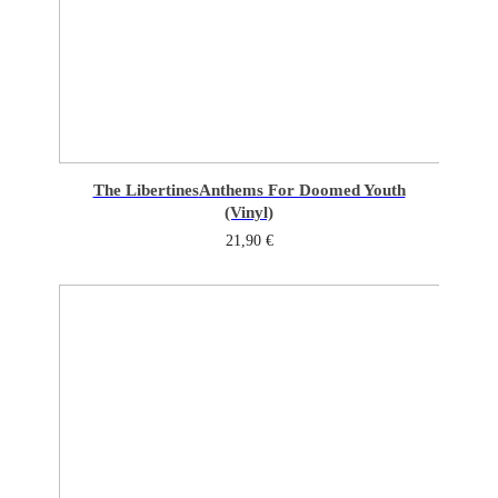
The Libertines
Anthems For Doomed Youth
(Vinyl)
21,90
€