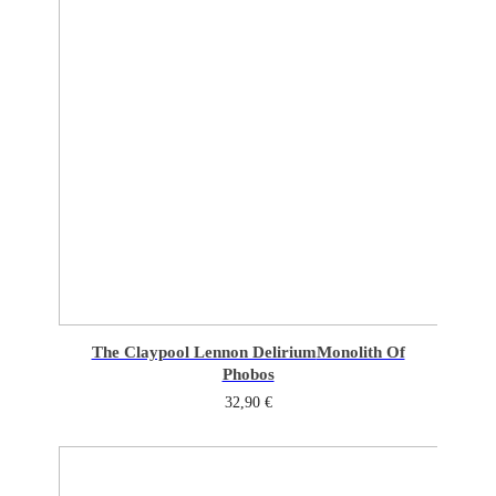
The Claypool Lennon Delirium
Monolith Of
Phobos
32,90
€