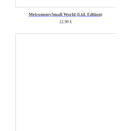
Metronomy
Small World (Ltd. Edition)
22,90
€