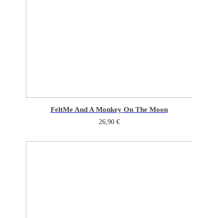
Felt
Me And A Monkey On The Moon
26,90
€